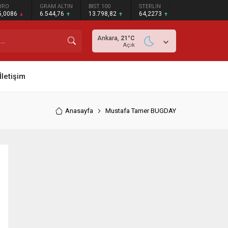
URO
GRAM ALTIN
BIST 100
STERLİN
5,0086
6.544,76
13.798,82
64,2273
Ankara,
21
°C
Açık
İletişim
Anasayfa
Mustafa Tamer BUGDAY