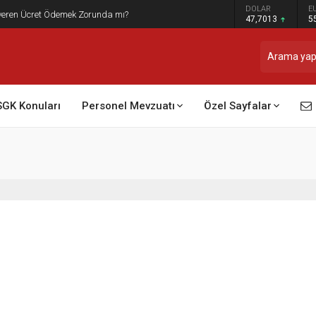
DOLAR
E
şveren Ücret Ödemek Zorunda mı?
47,7013
5
SGK Konuları
Personel Mevzuatı
Özel Sayfalar