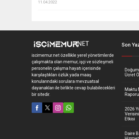
11.04.2022
Son Yaz
iscimemur.net özellikle yerel yönetimlerde
çalışmakta olan memur, işçi ve sözleşmeli
personelin çalışma hayatı içerisinde
Doğum İ
karşılaştıkları özlük yada maaş
Ücret 
konularındaki sorulara mevzuatsal
dayanakları ile birlikte cevap bulabilecekleri
Maktu 
bir sitedir.
Raporu 
2026 Y
Verisi
Etkisi
Daire 
Hizmet 