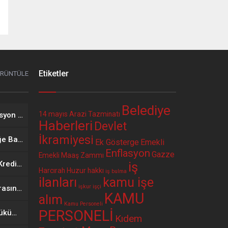
Etiketler
ÖRÜNTÜLE
Belediye
14 mayıs
Arazi Tazminatı
2026 Yılı Mayıs Ayı Enflasyon Verisinin Memur ve Emekli Maaşına Etkisi
Haberleri
Devlet
İkramiyesi
Öğretmenlerin İl İçi İsteğe Bağlı Yer Değiştirme Başvuruları Başladı
Ek Gösterge
Emekli
Enflasyon
Gazze
Emekli Maaş Zammı
Bir Kurum Daha Faizsiz Kredi Seçenekli Promosyon Anlaşması Yaptı. 12 Ay Geri Ödemeli 400 Bin TL Faizsiz Kredi
iş
Harcırah
Huzur hakkı
iş bulma
ilanları
kamu işe
işkur
işçi
Bir Belediye İle Banka Arasında Faizsiz Kredi Seçenekli Promosyon Anlaşması Yapıldı
KAMU
alım
Kamu Personeli
PERSONELİ
Memur-Sen Ne İstedi, Hükümet Ne Teklif Etti?
Kıdem