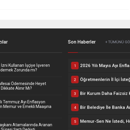
ılar
Son Haberler
+ TÜMÜNÜ G
zni Kullanan İşçiye İşveren
Ödemek Zorunda mı?
Mesai Ödemesinde Heyet
Dikkate Alınır Mı?
ılı Temmuz Ayı Enflasyon
nin Memur ve Emekli Maaşına
Başkanı Atamalarında Aranan
Süresi Şartı Değişti