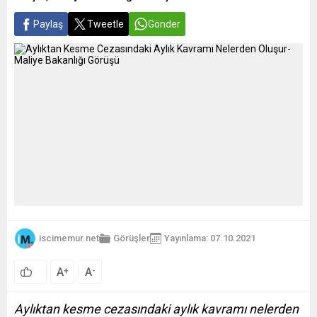
Paylaş
Tweetle
Gönder
iscimemur.net
Görüşler
Yayınlama: 07.10.2021
A
A
+
-
Aylıktan kesme cezasındaki aylık kavramı nelerden