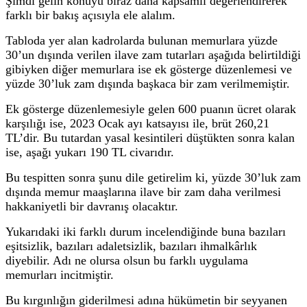
Şimdi gelin konuyu biraz daha kapsamlı değerlendirerek
farklı bir bakış açısıyla ele alalım.
Tabloda yer alan kadrolarda bulunan memurlara yüzde
30’un dışında verilen ilave zam tutarları aşağıda belirtildiği
gibiyken diğer memurlara ise ek gösterge düzenlemesi ve
yüzde 30’luk zam dışında başkaca bir zam verilmemiştir.
Ek gösterge düzenlemesiyle gelen 600 puanın ücret olarak
karşılığı ise, 2023 Ocak ayı katsayısı ile, brüt 260,21
TL’dir. Bu tutardan yasal kesintileri düştükten sonra kalan
ise, aşağı yukarı 190 TL civarıdır.
Bu tespitten sonra şunu dile getirelim ki, yüzde 30’luk zam
dışında memur maaşlarına ilave bir zam daha verilmesi
hakkaniyetli bir davranış olacaktır.
Yukarıdaki iki farklı durum incelendiğinde buna bazıları
eşitsizlik, bazıları adaletsizlik, bazıları ihmalkârlık
diyebilir. Adı ne olursa olsun bu farklı uygulama
memurları incitmiştir.
Bu kırgınlığın giderilmesi adına hükümetin bir seyyanen