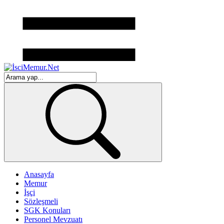
Anasayfa
Memur
İşçi
Sözleşmeli
SGK Konuları
Personel Mevzuatı