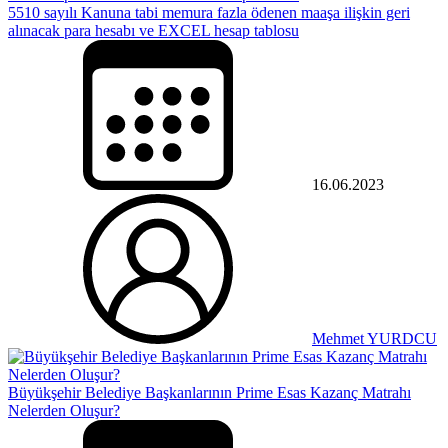
5510 sayılı Kanuna tabi memura fazla ödenen maaşa ilişkin geri
alınacak para hesabı ve EXCEL hesap tablosu
16.06.2023
Mehmet YURDCU
Büyükşehir Belediye Başkanlarının Prime Esas Kazanç Matrahı
Nelerden Oluşur?