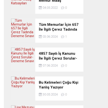
Memur Maaş
Katsayıları
04.05.2022
0
Tüm Memurlar İçin 657
İle İlgili Çerez Tadında
Deneme Sınavı
03.06.2024
1
4857 Sayılı İş Kanunu
İle İlgili Çerez Sorular-
Deneme Sınavı
07.06.2024
0
Bu Kelimeleri Çoğu Kişi
Yanlış Yazıyor
30.05.2024
0