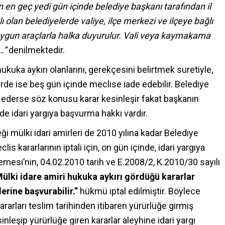
en en geç yedi gün içinde belediye başkanı tarafından il
 olan belediyelerde valiye, ilçe merkezi ve ilçeye bağlı
ygun araçlarla halka duyurulur. Vali veya kaymakama
…”
denilmektedir.
kuka aykırı olanlarını, gerekçesini belirtmek suretiyle,
rde ise beş gün içinde meclise iade edebilir. Belediye
ar ederse söz konusu karar kesinleşir fakat başkanın
nde idari yargıya başvurma hakkı vardır.
ği mülki idari amirleri de 2010 yılına kadar Belediye
is kararlarının iptali için, on gün içinde, idari yargıya
esi’nin, 04.02.2010 tarih ve E.2008/2, K.2010/30 sayılı
ülki idare amiri hukuka aykırı gördüğü kararlar
erine başvurabilir.”
hükmü iptal edilmiştir. Böylece
rarları teslim tarihinden itibaren yürürlüğe girmiş
inleşip yürürlüğe giren kararlar aleyhine idari yargı