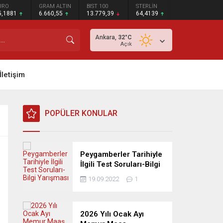
URO
GRAM ALTIN
BIST 100
STERLİN
5,1881
6.660,55
13.779,39
64,4139
Ankara,
32
°C
Açık
İletişim
POPÜLER KONULAR
Peygamberler Tarihiyle
İlgili Test Soruları-Bilgi
Yarışması
19.09.2022
1
2026 Yılı Ocak Ayı