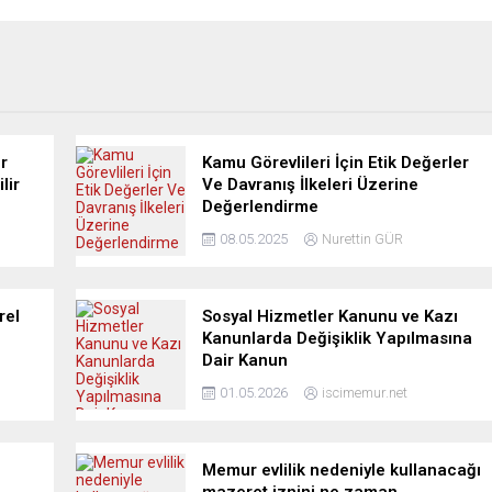
r
Kamu Görevlileri İçin Etik Değerler
lir
Ve Davranış İlkeleri Üzerine
Değerlendirme
08.05.2025
Nurettin GÜR
rel
Sosyal Hizmetler Kanunu ve Kazı
Kanunlarda Değişiklik Yapılmasına
Dair Kanun
01.05.2026
iscimemur.net
Memur evlilik nedeniyle kullanacağı