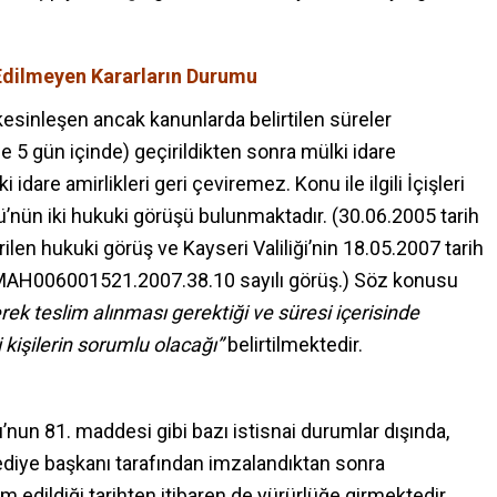
 Edilmeyen Kararların Durumu
kesinleşen ancak kanunlarda belirtilen süreler
 5 gün içinde) geçirildikten sonra mülki idare
i idare amirlikleri geri çeviremez. Konu ile ilgili İçişleri
ü’nün iki hukuki görüşü bulunmaktadır. (30.06.2005 tarih
erilen hukuki görüş ve Kayseri Valiliği’nin 18.05.2007 tarih
50MAH006001521.2007.38.10 sayılı görüş.) Söz konusu
erek teslim alınması gerektiği ve süresi içerisinde
li kişilerin sorumlu olacağı”
belirtilmektedir.
’nun 81. maddesi gibi bazı istisnai durumlar dışında,
lediye başkanı tarafından imzalandıktan sonra
m edildiği tarihten itibaren de yürürlüğe girmektedir.