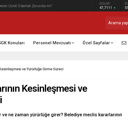
DOLAR
E
t Raporu Dikkate Alınır Mı?
47,7111
5
SGK Konuları
Personel Mevzuatı
Özel Sayfalar
 Kesinleşmesi ve Yürürlüğe Girme Süreci
arının Kesinleşmesi ve
i
r ve ne zaman yürürlüğe girer? Belediye meclis kararlarının