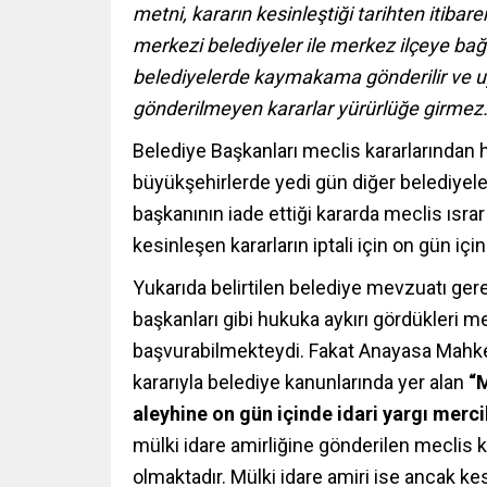
metni, kararın kesinleştiği tarihten itibar
merkezi belediyeler ile merkez ilçeye bağlı
belediyelerde kaymakama gönderilir ve u
gönderilmeyen kararlar yürürlüğe girmez
Belediye Başkanları meclis kararlarından hu
büyükşehirlerde yedi gün diğer belediyele
başkanının iade ettiği kararda meclis ısr
kesinleşen kararların iptali için on gün içi
Yukarıda belirtilen belediye mevzuatı gere
başkanları gibi hukuka aykırı gördükleri mecl
başvurabilmekteydi. Fakat Anayasa Mahkem
kararıyla belediye kanunlarında yer alan
“M
aleyhine on gün içinde idari yargı mercil
mülki idare amirliğine gönderilen meclis ka
olmaktadır. Mülki idare amiri ise ancak kes