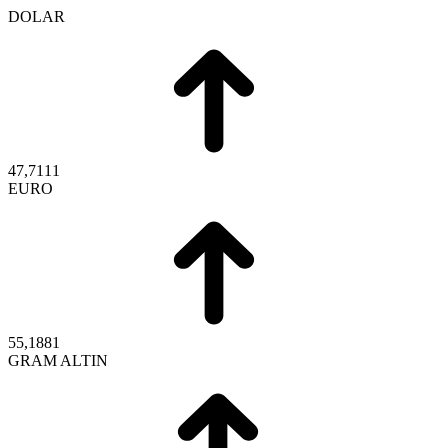
DOLAR
47,7111
EURO
55,1881
GRAM ALTIN