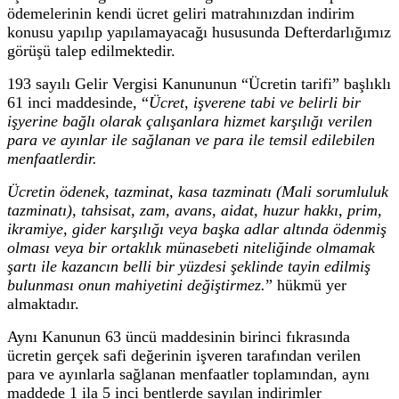
ödemelerinin kendi ücret geliri matrahınızdan indirim
konusu yapılıp yapılamayacağı hususunda Defterdarlığımız
görüşü talep edilmektedir.
193 sayılı Gelir Vergisi Kanununun “Ücretin tarifi” başlıklı
61 inci maddesinde, “
Ücret, işverene tabi ve belirli bir
işyerine bağlı olarak çalışanlara hizmet karşılığı verilen
para ve ayınlar ile sağlanan ve para ile temsil edilebilen
menfaatlerdir.
Ücretin ödenek, tazminat, kasa tazminatı (Mali sorumluluk
tazminatı), tahsisat, zam, avans, aidat, huzur hakkı, prim,
ikramiye, gider karşılığı veya başka adlar altında ödenmiş
olması veya bir ortaklık münasebeti niteliğinde olmamak
şartı ile kazancın belli bir yüzdesi şeklinde tayin edilmiş
bulunması onun mahiyetini değiştirmez.
” hükmü yer
almaktadır.
Aynı Kanunun 63 üncü maddesinin birinci fıkrasında
ücretin gerçek safi değerinin işveren tarafından verilen
para ve ayınlarla sağlanan menfaatler toplamından, aynı
maddede 1 ila 5 inci bentlerde sayılan indirimler