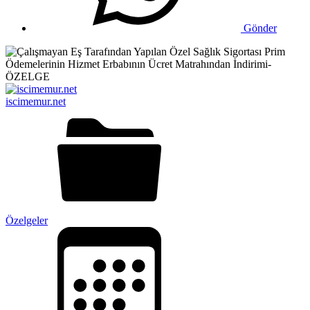
Gönder
iscimemur.net
Özelgeler