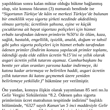
yapıldıktan sonra kalan miktar olduğu hükme bağlanmış
olup, söz konusu fıkranın (3) numaralı bendinde ise
“
Sigortanın Türkiye’de kâin ve merkezi Türkiye’de bulunan
bir emeklilik veya sigorta şirketi nezdinde akdedilmiş
olması şartıyla; ücretlinin şahsına, eşine ve küçük
çocuklarına ait hayat sigortası poliçeleri için hizmet
erbabı tarafından ödenen primlerin %50’si ile ölüm, kaza,
sağlık, hastalık, engellilik, işsizlik, analık, doğum ve tahsil
gibi şahıs sigorta poliçeleri için hizmet erbabı tarafından
ödenen primler (İndirim konusu yapılacak primler toplamı,
ödendiği ayda elde edilen ücretin %15’ini ve yıllık olarak
asgari ücretin yıllık tutarını aşamaz. Cumhurbaşkanı bu
bentte yer alan oranları yarısına kadar indirmeye, iki
katına kadar artırmaya ve belirtilen haddi, asgari ücretin
yıllık tutarının iki katını geçmemek üzere yeniden
belirlemeye yetkilidir.)
” hükmüne yer verilmiştir.
Öte yandan, konuya ilişkin olarak yayımlanan 85 seri no.lu
Gelir Vergisi Sirkülerinin “8.2. Ödenen şahıs sigorta
primlerinin ücret matrahının tespitinde indirimi” başlıklı
bölümünde, “
6327 sayılı Kanun’un 5 inci maddesiyle Gelir