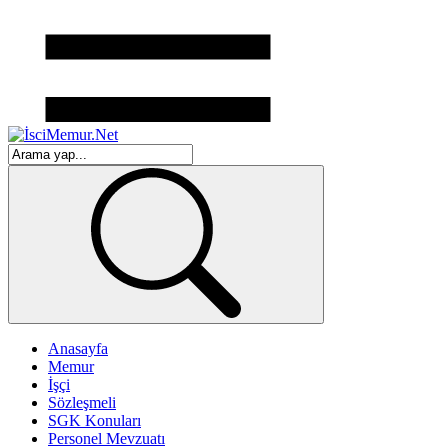
Anasayfa
Memur
İşçi
Sözleşmeli
SGK Konuları
Personel Mevzuatı