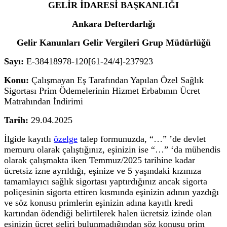
GELİR İDARESİ BAŞKANLIĞI
Ankara Defterdarlığı
Gelir Kanunları Gelir Vergileri Grup Müdürlüğü
Sayı:
E-38418978-120[61-24/4]-237923
Konu:
Çalışmayan Eş Tarafından Yapılan Özel Sağlık
Sigortası Prim Ödemelerinin Hizmet Erbabının Ücret
Matrahından İndirimi
Tarih:
29.04.2025
İlgide kayıtlı
özelge
talep formunuzda, “…” ’de devlet
memuru olarak çalıştığınız, eşinizin ise “…” ‘da mühendis
olarak çalışmakta iken Temmuz/2025 tarihine kadar
ücretsiz izne ayrıldığı, eşinize ve 5 yaşındaki kızınıza
tamamlayıcı sağlık sigortası yaptırdığınız ancak sigorta
poliçesinin sigorta ettiren kısmında eşinizin adının yazdığı
ve söz konusu primlerin eşinizin adına kayıtlı kredi
kartından ödendiği belirtilerek halen ücretsiz izinde olan
eşinizin ücret geliri bulunmadığından söz konusu prim