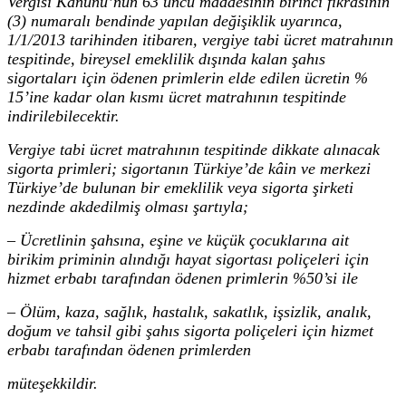
Vergisi Kanunu’nun 63 üncü maddesinin birinci fıkrasının
(3) numaralı bendinde yapılan değişiklik uyarınca,
1/1/2013 tarihinden itibaren, vergiye tabi ücret matrahının
tespitinde, bireysel emeklilik dışında kalan şahıs
sigortaları için ödenen primlerin elde edilen ücretin %
15’ine kadar olan kısmı ücret matrahının tespitinde
indirilebilecektir.
Vergiye tabi ücret matrahının tespitinde dikkate alınacak
sigorta primleri; sigortanın Türkiye’de kâin ve merkezi
Türkiye’de bulunan bir emeklilik veya sigorta şirketi
nezdinde akdedilmiş olması şartıyla;
– Ücretlinin şahsına, eşine ve küçük çocuklarına ait
birikim priminin alındığı hayat sigortası poliçeleri için
hizmet erbabı tarafından ödenen primlerin %50’si ile
– Ölüm, kaza, sağlık, hastalık, sakatlık, işsizlik, analık,
doğum ve tahsil gibi şahıs sigorta poliçeleri için hizmet
erbabı tarafından ödenen primlerden
müteşekkildir.