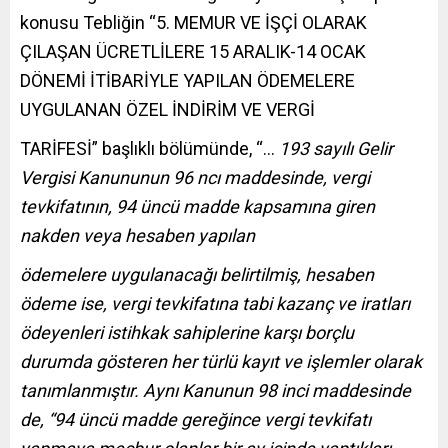
konusu Tebliğin “5. MEMUR VE İŞÇİ OLARAK
ÇILAŞAN ÜCRETLİLERE 15 ARALIK-14 OCAK
DÖNEMİ İTİBARİYLE YAPILAN ÖDEMELERE
UYGULANAN ÖZEL İNDİRİM VE VERGİ
TARİFESİ” başlıklı bölümünde, “…
193 sayılı Gelir
Vergisi Kanununun 96 ncı maddesinde, vergi
tevkifatının, 94 üncü madde kapsamına giren
nakden veya hesaben yapılan
ödemelere uygulanacağı belirtilmiş, hesaben
ödeme ise, vergi tevkifatına tabi kazanç ve iratları
ödeyenleri istihkak sahiplerine karşı borçlu
durumda gösteren her türlü kayıt ve işlemler olarak
tanımlanmıştır. Aynı Kanunun 98 inci maddesinde
de, “94 üncü madde gereğince vergi tevkifatı