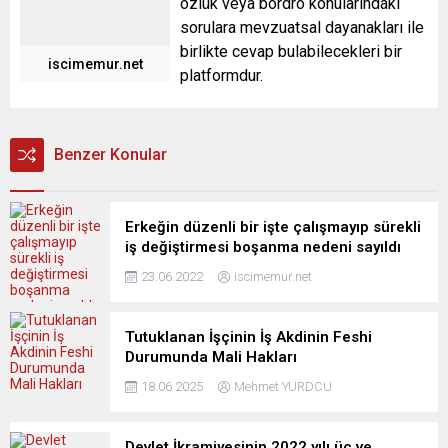
özlük veya bordro konularındaki
sorulara mevzuatsal dayanakları ile
birlikte cevap bulabilecekleri bir
iscimemur.net
platformdur.
Benzer Konular
Erkeğin düzenli bir işte çalışmayıp sürekli
iş değiştirmesi boşanma nedeni sayıldı
23.06.2022
iscimemur.net
Tutuklanan İşçinin İş Akdinin Feshi
Durumunda Mali Hakları
18.06.2025
Mehmet YURDCU
Devlet İkramiyesinin 2022 yılı üç ve