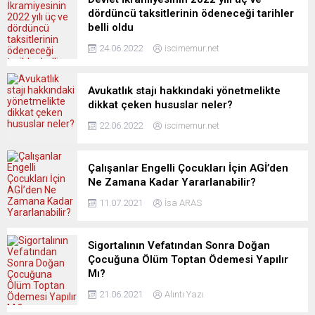
dördüncü taksitlerinin ödeneceği tarihler
belli oldu
24.06.2022
iscimemur.net
Avukatlık stajı hakkındaki yönetmelikte
dikkat çeken hususlar neler?
22.06.2022
iscimemur.net
Çalışanlar Engelli Çocukları İçin AGİ’den
Ne Zamana Kadar Yararlanabilir?
11.07.2021
İsa ARAS
Sigortalının Vefatından Sonra Doğan
Çocuğuna Ölüm Toptan Ödemesi Yapılır
Mı?
21.06.2021
Alıntı Yazı