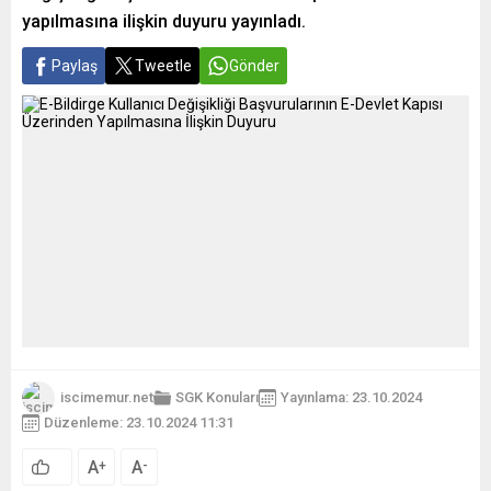
yapılmasına ilişkin duyuru yayınladı.
Paylaş
Tweetle
Gönder
iscimemur.net
SGK Konuları
Yayınlama: 23.10.2024
Düzenleme: 23.10.2024 11:31
A
A
+
-