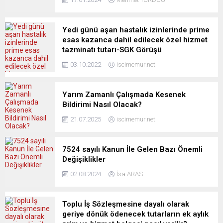
Yedi günü aşan hastalık izinlerinde prime
esas kazanca dahil edilecek özel hizmet
tazminatı tutarı-SGK Görüşü
03.10.2022
iscimemur.net
Yarım Zamanlı Çalışmada Kesenek
Bildirimi Nasıl Olacak?
21.07.2025
iscimemur.net
7524 sayılı Kanun İle Gelen Bazı Önemli
Değişiklikler
02.08.2024
İsa ARAS
Toplu İş Sözleşmesine dayalı olarak
geriye dönük ödenecek tutarların ek aylık