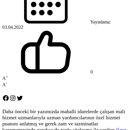
Yayınlama:
03.04.2022
0
+
A
-
A
Facebook
Instagram
Twitter
Daha önceki bir yazımızda mahalli idarelerde çalışan mali
hizmet uzmanlarıyla uzman yardımcılarının özel hizmet
puanını anlatmış ve gerek zam ve tazminatlar
kararnamesinde gerekse de toplu sözleşme ile verilen
ilave