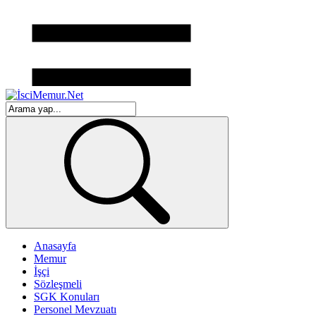
Anasayfa
Memur
İşçi
Sözleşmeli
SGK Konuları
Personel Mevzuatı