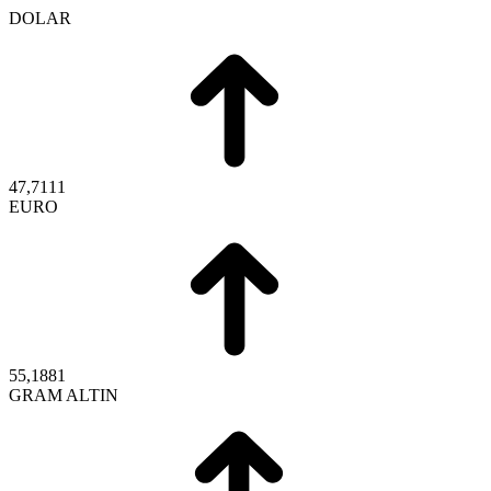
DOLAR
47,7111
EURO
55,1881
GRAM ALTIN