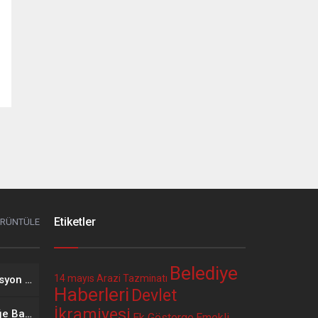
Etiketler
ÖRÜNTÜLE
Belediye
14 mayıs
Arazi Tazminatı
2026 Yılı Mayıs Ayı Enflasyon Verisinin Memur ve Emekli Maaşına Etkisi
Haberleri
Devlet
İkramiyesi
Öğretmenlerin İl İçi İsteğe Bağlı Yer Değiştirme Başvuruları Başladı
Ek Gösterge
Emekli