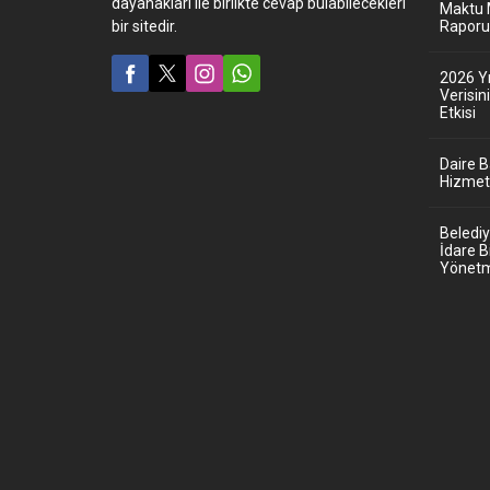
dayanakları ile birlikte cevap bulabilecekleri
Maktu 
bir sitedir.
Raporu 
2026 Y
Verisi
Etkisi
Daire 
Hizmet 
Belediy
İdare B
Yönetme