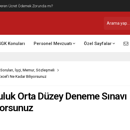
şveren Ücret Ödemek Zorunda mı?
SGK Konuları
Personel Mevzuatı
Özel Sayfalar
Soruları
,
İşçi
,
Memur
,
Sözleşmeli
cel’i Ne Kadar Biliyorsunuz
uluk Orta Düzey Deneme Sınavı
iyorsunuz