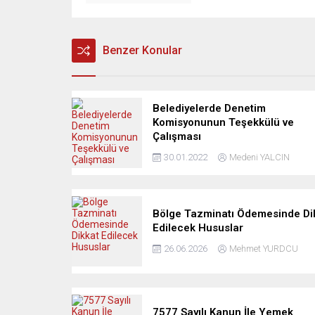
Benzer Konular
Belediyelerde Denetim
Komisyonunun Teşekkülü ve
Çalışması
30.01.2022
Medeni YALCIN
Bölge Tazminatı Ödemesinde Di
Edilecek Hususlar
26.06.2026
Mehmet YURDCU
7577 Sayılı Kanun İle Yemek