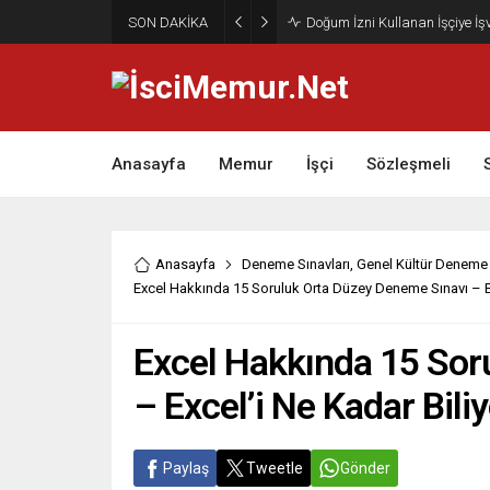
SON DAKİKA
Doğum İzni Kullanan İşçiye İ
Anasayfa
Memur
İşçi
Sözleşmeli
Anasayfa
Deneme Sınavları
,
Genel Kültür Deneme 
Excel Hakkında 15 Soruluk Orta Düzey Deneme Sınavı – Ex
Excel Hakkında 15 Sor
– Excel’i Ne Kadar Bil
Paylaş
Tweetle
Gönder