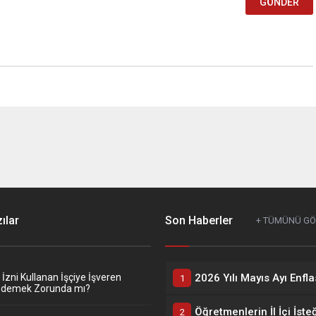
ılar
Son Haberler
+ TÜMÜNÜ G
zni Kullanan İşçiye İşveren
Ödemek Zorunda mı?