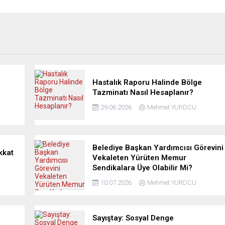
Hastalık Raporu Halinde Bölge
Tazminatı Nasıl Hesaplanır?
29.06.2026
Mehmet YURDCU
Belediye Başkan Yardımcısı Görevini
kkat
Vekaleten Yürüten Memur
Sendikalara Üye Olabilir Mi?
10.07.2026
Mehmet YURDCU
Sayıştay: Sosyal Denge