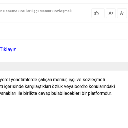
ür Deneme Soruları
İşçi
Memur
Sözleşmeli
A
A
+
-
Tıklayın
 yerel yönetimlerde çalışan memur, işçi ve sözleşmeli
ı içerisinde karşılaştıkları özlük veya bordro konularındaki
nakları ile birlikte cevap bulabilecekleri bir platformdur.