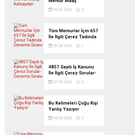
Memur Maaş
Katsayıları
04.05.2022
0
Tüm Memurlar İçin 657
İle İlgili Çerez Tadında
Deneme Sınavı
03.06.2024
1
4857 Sayılı İş Kanunu
İle İlgili Çerez Sorular-
Deneme Sınavı
07.06.2024
0
Bu Kelimeleri Çoğu Kişi
Yanlış Yazıyor
30.05.2024
0