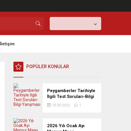
Ankara,
21
°C
Açık
İletişim
POPÜLER KONULAR
Peygamberler Tarihiyle
İlgili Test Soruları-Bilgi
Yarışması
19.09.2022
1
2026 Yılı Ocak Ayı