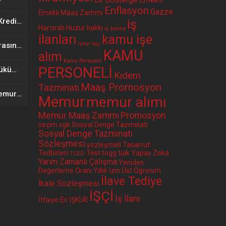
Enflasyon
Gazze
Emekli Maaş Zammı
Bir Kurum Daha Faizsiz Kredi Seçenekli Promosyon Anlaşması Yaptı. 12 Ay Geri Ödemeli 400 Bin TL Faizsiz Kredi
iş
Harcırah
Huzur hakkı
iş bulma
ilanları
kamu işe
işkur
işçi
Bir Belediye İle Banka Arasında Faizsiz Kredi Seçenekli Promosyon Anlaşması Yapıldı
KAMU
alım
Kamu Personeli
PERSONELİ
Memur-Sen Ne İstedi, Hükümet Ne Teklif Etti?
Kıdem
Maaş Promosyon
Tazminatı
Hükümetin Memur ve Memur Emeklisine İlk Zam Teklifi Belli Oldu
Memur
memur alımı
Memur Maaş Zammı
Promosyon
seçim
sgk
Sosyal Denge Tazminatı
Sosyal Denge Tazminatı
Sözleşmesi
sözleşmeli
Tasarruf
Tedbirleri
Test
togg
tüik
Yapay Zeka
TCDD
Yarım Zamanlı Çalışma
Yeniden
Değerleme Oranı
Yıllık İzin
Üst Öğrenim
İlave Tediye
İkale Sözleşmesi
İŞÇİ
İş İlanı
İtfaiye Eri
İŞKUR