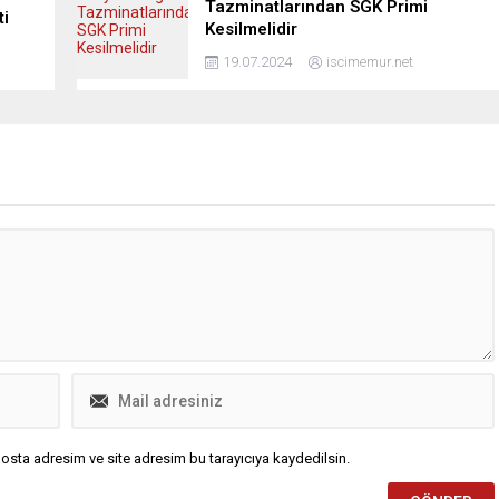
Tazminatlarından SGK Primi
ti
Kesilmelidir
19.07.2024
iscimemur.net
osta adresim ve site adresim bu tarayıcıya kaydedilsin.