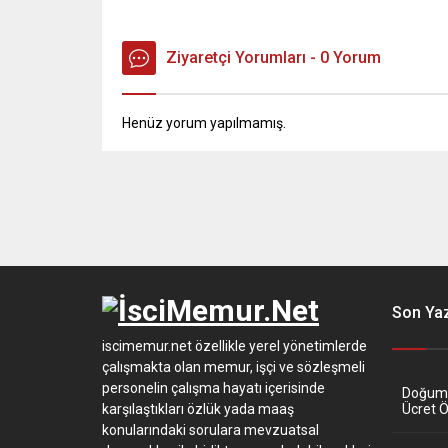
Ziyaretçi Yorumları - 0 Yorum
Henüz yorum yapılmamış.
Son Yaz
iscimemur.net özellikle yerel yönetimlerde
çalışmakta olan memur, işçi ve sözleşmeli
personelin çalışma hayatı içerisinde
Doğum İ
karşılaştıkları özlük yada maaş
Ücret 
konularındaki sorulara mevzuatsal