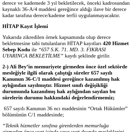
derece ve kademede 3 yıl bekletilecek, önceki kadrosundan
kaynaklı 36-A/4 maddesi gereğince aldığı ilave bir derece
kadar tarafına derece/kademe terfii uygulanmayacaktır.
HİTAP Kayıt İşlemi
Yukarıda zikredilen örnek kapsamında olup derece
bekletmesine tabi tutulanların HİTAP kayıtları
420 Hizmet
Sebep Kodu
ile
“657 S.K. 71. MD. 3. FIKRASI
UYARINCA BEKLETİLME”
kaydı şeklinde girilir.
2-) Ali Bey’in memuriyete girmeden önce özel sektörde
mesleğiyle ilgili olarak çalıştığı süreler 657 sayılı
Kanunun 36-C/1 maddesi gereğince kazanılmış hak
aylığından sayılmıştır. Hizmet sınıfı değişikliği
durumunda kazanılmış hak aylığından sayılan bu
sürelerin durumu hakkındaki değerlendirmemiz;
657 sayılı Kanunun 36 ncı maddesinin “Ortak Hükümler”
bölümünün C/1 maddesinde;
“Teknik hizmetler sınıfına girenlerden memurluğa
girmeden önce yurt içinde veya yurt dışında mesleklerini