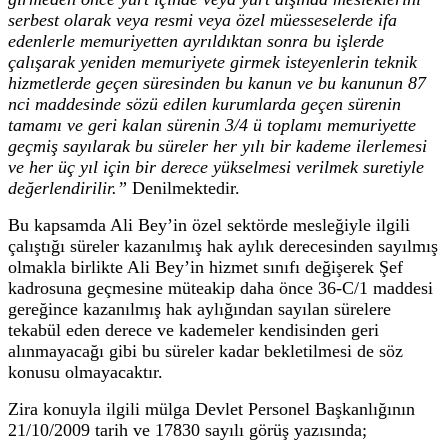
serbest olarak veya resmi veya özel müesseselerde ifa
edenlerle memuriyetten ayrıldıktan sonra bu işlerde
çalışarak yeniden memuriyete girmek isteyenlerin teknik
hizmetlerde geçen süresinden bu kanun ve bu kanunun 87
nci maddesinde sözü edilen kurumlarda geçen sürenin
tamamı ve geri kalan sürenin 3/4 ü toplamı memuriyette
geçmiş sayılarak bu süreler her yılı bir kademe ilerlemesi
ve her üç yıl için bir derece yükselmesi verilmek suretiyle
değerlendirilir.”
Denilmektedir.
Bu kapsamda Ali Bey’in özel sektörde mesleğiyle ilgili
çalıştığı süreler kazanılmış hak aylık derecesinden sayılmış
olmakla birlikte Ali Bey’in hizmet sınıfı değişerek Şef
kadrosuna geçmesine müteakip daha önce 36-C/1 maddesi
gereğince kazanılmış hak aylığından sayılan sürelere
tekabül eden derece ve kademeler kendisinden geri
alınmayacağı gibi bu süreler kadar bekletilmesi de söz
konusu olmayacaktır.
Zira konuyla ilgili mülga Devlet Personel Başkanlığının
21/10/2009 tarih ve 17830 sayılı görüş yazısında;