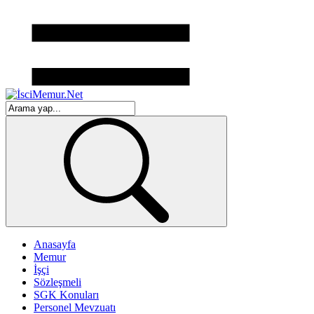
Anasayfa
Memur
İşçi
Sözleşmeli
SGK Konuları
Personel Mevzuatı