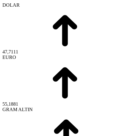
DOLAR
47,7111
EURO
55,1881
GRAM ALTIN