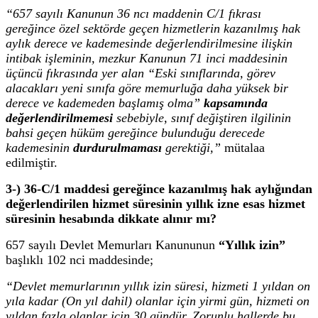
“657 sayılı Kanunun 36 ncı maddenin C/1 fıkrası
gereğince özel sektörde geçen hizmetlerin kazanılmış hak
aylık derece ve kademesinde değerlendirilmesine ilişkin
intibak işleminin, mezkur Kanunun 71 inci maddesinin
üçüncü fıkrasında yer alan “Eski sınıflarında, görev
alacakları yeni sınıfa göre memurluğa daha yüksek bir
derece ve kademeden başlamış olma”
kapsamında
değerlendirilmemesi
sebebiyle, sınıf değiştiren ilgilinin
bahsi geçen hüküm gereğince bulunduğu derecede
kademesinin
durdurulmaması
gerektiği,”
mütalaa
edilmiştir.
3-) 36-C/1 maddesi gereğince kazanılmış hak aylığından
değerlendirilen hizmet süresinin yıllık izne esas hizmet
süresinin hesabında dikkate alınır mı?
657 sayılı Devlet Memurları Kanununun
“Yıllık izin”
başlıklı 102 nci maddesinde;
“Devlet memurlarının yıllık izin süresi, hizmeti 1 yıldan on
yıla kadar (On yıl dahil) olanlar için yirmi gün, hizmeti on
yıldan fazla olanlar için 30 gündür. Zorunlu hallerde bu