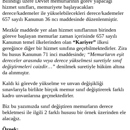
Bilindiği üzere Devlet memurlarının görev yapacağı
hizmet sınıfları, memuriyete başlayacakları
derece/kademeler ile yükselebilecekleri derece/kademeler
657 sayılı Kanunun 36 ncı maddesinde düzenlenmiştir.
Mezkûr maddede yer alan hizmet sınıflarının birinden
göreve başlayan memurlar zaman içerisinde 657 sayılı
Kanunun temel ilkelerinden olan
“Kariyer”
ilkesi
gereğince diğer bir hizmet sınıfına geçebilmektedirler. Zira
bu husus Kanunun 71 inci maddesinde
; “Memurların eşit
dereceler arasında veya derece yükselmesi suretiyle sınıf
değiştirmeleri caizdir…”
denilmek suretiyle hüküm altına
da alınmıştır.
Kaldı ki görevde yükselme ve unvan değişikliği
sınavlarıyla birlikte birçok memur sınıf değiştirerek farklı
kadro unvanlarına geçmektedirler.
Biz bu yazımızda sınıf değiştiren memurların derece
bekletmesi ile ilgili 2 farklı hususu bir örnek üzerinden ele
alacağız.
Örnek: