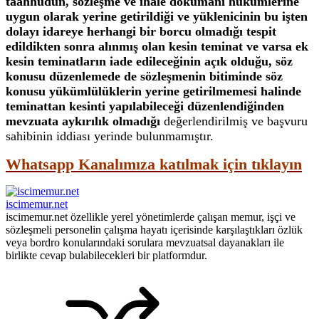
taahhüdün, sözleşme ve ihale dokümanı hükümlerine
uygun olarak yerine getirildiği ve yüklenicinin bu işten
dolayı idareye herhangi bir borcu olmadığı tespit
edildikten sonra alınmış olan kesin teminat ve varsa ek
kesin teminatların iade edileceğinin açık olduğu, söz
konusu düzenlemede de sözleşmenin bitiminde söz
konusu yükümlülüklerin yerine getirilmemesi halinde
teminattan kesinti yapılabileceği düzenlendiğinden
mevzuata aykırılık olmadığı
değerlendirilmiş ve başvuru
sahibinin iddiası yerinde bulunmamıştır.
Whatsapp Kanalımıza katılmak için tıklayın
iscimemur.net
iscimemur.net özellikle yerel yönetimlerde çalışan memur, işçi ve
sözleşmeli personelin çalışma hayatı içerisinde karşılaştıkları özlük
veya bordro konularındaki sorulara mevzuatsal dayanakları ile
birlikte cevap bulabilecekleri bir platformdur.