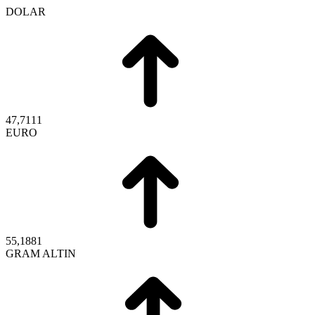
DOLAR
47,7111
EURO
55,1881
GRAM ALTIN