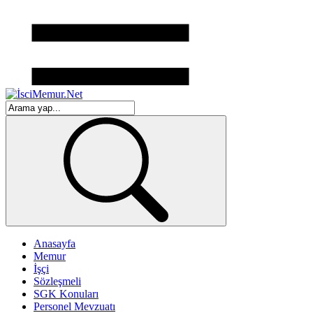
Anasayfa
Memur
İşçi
Sözleşmeli
SGK Konuları
Personel Mevzuatı