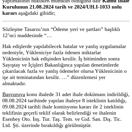
yapılmasının hukuken mümkün olduğuna dair
Kamu İhale
Kurulunun 21.08.2024 tarih ve 2024/UH.I-1033 nolu
kararı
aşağıdaki gibidir;
Sözleşme Tasarısı’nın “Ödeme yeri ve şartları” başlıklı
12’nci maddesinde “
…
Hak edişlerde yapılabilecek hatalar ve yanlış uygulamalar
nedeniyle, Yükleniciye fazla ödenen miktarlar
Yüklenicinin hak edişinden kesilir. İş bitiminden sonra
Sayıştay ve İçişleri Bakanlığınca yapılan denetimlerde
çıkarılacak fazla ve yanlış ödemeler olursa Yüklenicinin o
işe ait teminatından kesilir. …
” düzenlemesi yer
almaktadır.
Başvuruya
konu ihalede 31 adet ihale dokümanı indirildiği,
08.08.2024 tarihinde yapılan ihaleye 8 isteklinin katıldığı,
09.08.2024 tarihli ihale komisyonu kararı ile 2 isteklinin
teklifinin geçerli teklif olarak belirlendiği ve ihalenin
Esenbey Oto. İnş. Tur. Taş. Tem. ve Gıd. San. Dış. Tic.
Ltd. Şti. üzerinde bırakıldığı görülmüştür.