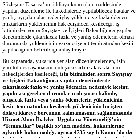
Sözleşme Tasarısı’nın iddiaya konu olan maddesinde
yapılan düzenleme ile hakedişlerde yapılabilecek hatalar ve
yanlış uygulamalar nedeniyle, yükleniciye fazla ödenen
miktarların yüklenicinin hak edişinden kesileceği, iş
bitiminden sonra Sayıştay ve İçişleri Bakanlığınca yapılan
denetimlerde çıkarılacak fazla ve yanlış ödemelerin olması
durumunda yüklenicinin varsa o işe ait teminatından kesiti
yapılacağının belirtildiği anlaşılmıştır.
Bu kapsamda, yukarıda yer alan düzenlemelerden, işin
yürütülmesi aşamasında oluşacak idare alacaklarının
hakedişlerden kesileceği,
işin bitiminden sonra Sayıştay
ve İçişleri Bakanlığınca yapılan denetimlerde
çıkarılacak fazla ve yanlış ödemeler nedeniyle kesinti
yapılması gereken durumların oluşması halinde,
oluşacak fazla veya yanlış ödemelerin yüklenicinin
kesin teminatından kesilerek yüklenicinin bu işten
dolayı idareye borcunun kalmamasının sağlanmasında
Hizmet Alımı İhaleleri Uygulama Yönetmeliği’nin
“Teminatlar” başlıklı 55’inci maddesi hükümlerine
aykırılık bulunmadığı, ayrıca 4735 sayılı Kanun’da da