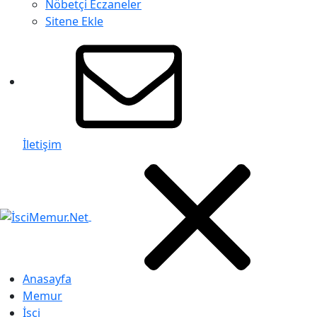
Nöbetçi Eczaneler
Sitene Ekle
İletişim
Anasayfa
Memur
İşçi