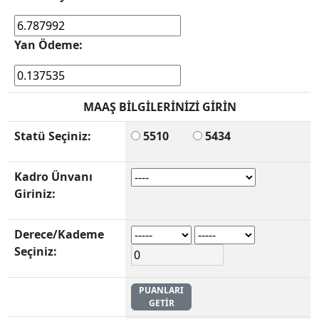
Yan Ödeme:
MAAŞ BİLGİLERİNİZİ GİRİN
Statü Seçiniz:
5510
5434
Kadro Ünvanı
Giriniz:
Derece/Kademe
Seçiniz:
PUANLARI
GETİR