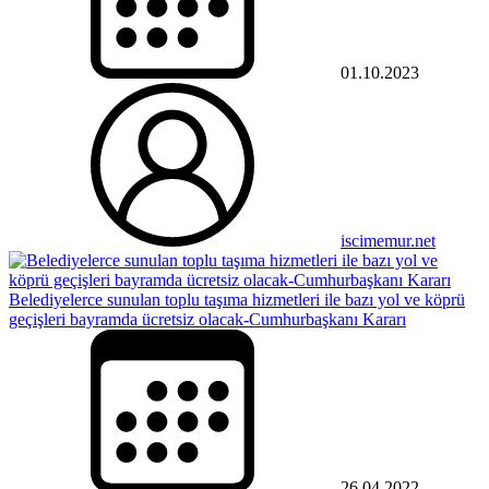
01.10.2023
iscimemur.net
Belediyelerce sunulan toplu taşıma hizmetleri ile bazı yol ve köprü
geçişleri bayramda ücretsiz olacak-Cumhurbaşkanı Kararı
26.04.2022