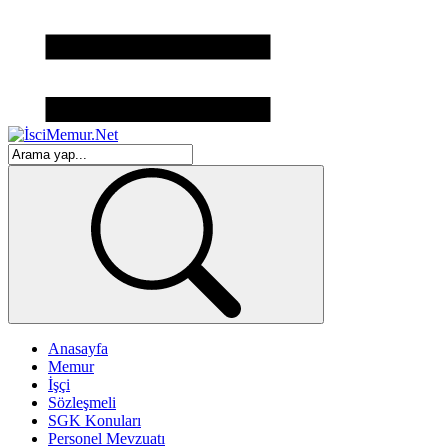
Anasayfa
Memur
İşçi
Sözleşmeli
SGK Konuları
Personel Mevzuatı