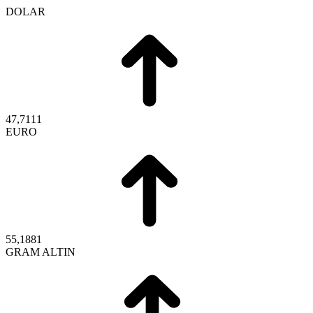
DOLAR
47,7111
EURO
55,1881
GRAM ALTIN