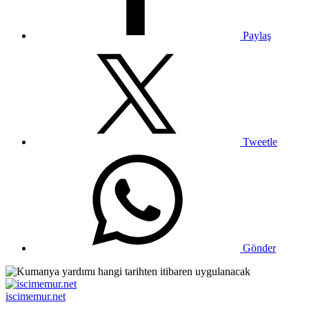
Paylaş
Tweetle
Gönder
iscimemur.net