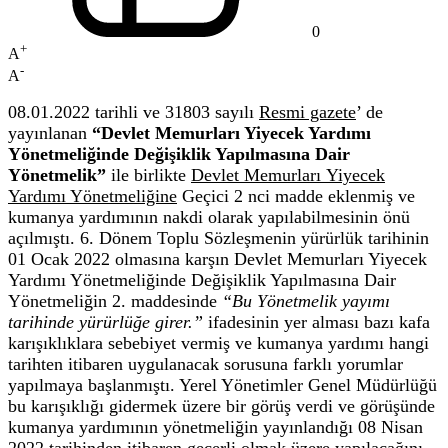
0
+
A
-
A
08.01.2022 tarihli ve 31803 sayılı
Resmi gazete
’ de
yayınlanan
“Devlet Memurları Yiyecek Yardımı
Yönetmeliğinde Değişiklik Yapılmasına Dair
Yönetmelik”
ile birlikte
Devlet Memurları Yiyecek
Yardımı Yönetmeliğine
Geçici 2 nci madde eklenmiş ve
kumanya yardımının nakdi olarak yapılabilmesinin önü
açılmıştı. 6. Dönem Toplu Sözleşmenin yürürlük tarihinin
01 Ocak 2022 olmasına karşın Devlet Memurları Yiyecek
Yardımı Yönetmeliğinde Değişiklik Yapılmasına Dair
Yönetmeliğin 2. maddesinde
“Bu Yönetmelik yayımı
tarihinde yürürlüğe girer.”
ifadesinin yer alması bazı kafa
karışıklıklara sebebiyet vermiş ve kumanya yardımı hangi
tarihten itibaren uygulanacak sorusuna farklı yorumlar
yapılmaya başlanmıştı. Yerel Yönetimler Genel Müdürlüğü
bu karışıklığı gidermek üzere bir görüş verdi ve görüşünde
kumanya yardımının yönetmeliğin yayınlandığı 08 Nisan
2022 tarihinden itibaren geçerli olmak üzere yapılacağını