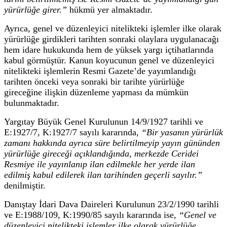
yürürlüğe girer.”
hükmü yer almaktadır.
Ayrıca, genel ve düzenleyici nitelikteki işlemler ilke olarak
yürürlüğe girdikleri tarihten sonraki olaylara uygulanacağı
hem idare hukukunda hem de yüksek yargı içtihatlarında
kabul görmüştür. Kanun koyucunun genel ve düzenleyici
nitelikteki işlemlerin Resmi Gazete’de yayımlandığı
tarihten önceki veya sonraki bir tarihte yürürlüğe
gireceğine ilişkin düzenleme yapması da mümkün
bulunmaktadır.
Yargıtay Büyük Genel Kurulunun 14/9/1927 tarihli ve
E:1927/7, K:1927/7 sayılı kararında,
“Bir yasanın yürürlük
zamanı hakkında ayrıca süre belirtilmeyip yayın gününden
yürürlüğe gireceği açıklandığında, merkezde Ceridei
Resmiye ile yayınlanıp ilan edilmekle her yerde ilan
edilmiş kabul edilerek ilan tarihinden geçerli sayılır.”
denilmiştir.
Danıştay İdari Dava Daireleri Kurulunun 23/2/1990 tarihli
ve E:1988/109, K:1990/85 sayılı kararında ise,
“Genel ve
düzenleyici nitelikteki işlemler ilke olarak yürürlüğe