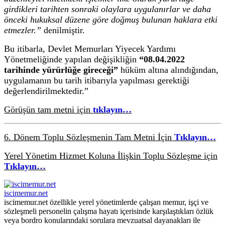
girdikleri tarihten sonraki olaylara uygulanırlar ve daha
önceki hukuksal düzene göre doğmuş bulunan haklara etki
etmezler.”
denilmiştir.
Bu itibarla, Devlet Memurları Yiyecek Yardımı
Yönetmeliğinde yapılan değişikliğin
“08.04.2022
tarihinde yürürlüğe gireceği”
hüküm altına alındığından,
uygulamanın bu tarih itibarıyla yapılması gerektiği
değerlendirilmektedir.”
Görüşün tam metni için
tıklayın…
6. Dönem Toplu Sözleşmenin Tam Metni İçin
Tıklayın…
Yerel Yönetim Hizmet Koluna İlişkin Toplu Sözleşme için
Tıklayın…
iscimemur.net
iscimemur.net özellikle yerel yönetimlerde çalışan memur, işçi ve
sözleşmeli personelin çalışma hayatı içerisinde karşılaştıkları özlük
veya bordro konularındaki sorulara mevzuatsal dayanakları ile