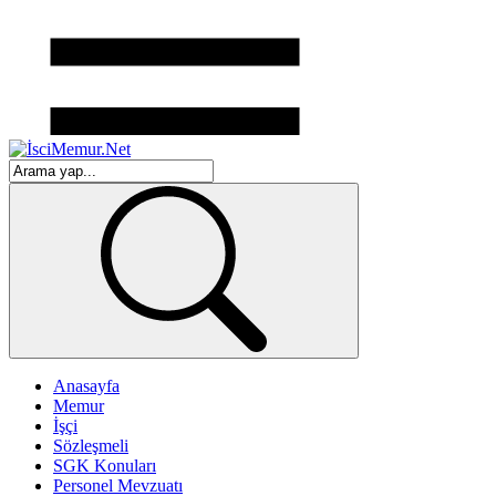
Anasayfa
Memur
İşçi
Sözleşmeli
SGK Konuları
Personel Mevzuatı