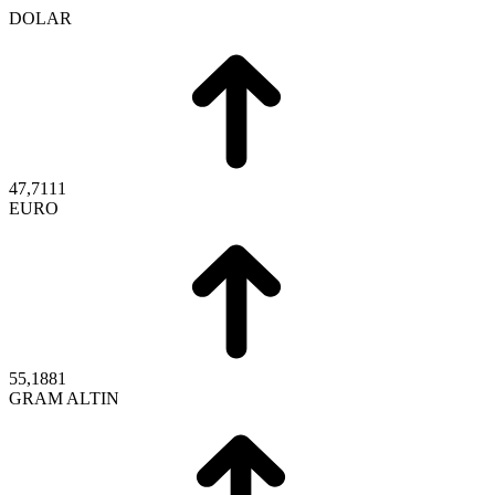
DOLAR
47,7111
EURO
55,1881
GRAM ALTIN