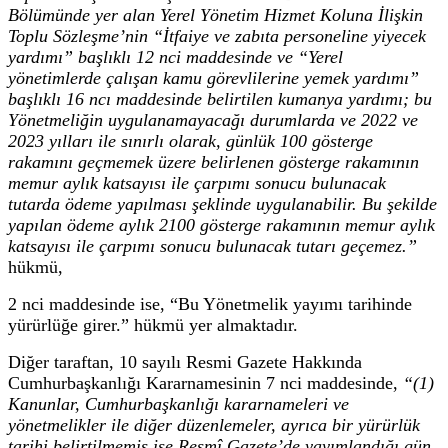
Bölümünde yer alan Yerel Yönetim Hizmet Koluna İlişkin
Toplu Sözleşme’nin “İtfaiye ve zabıta personeline yiyecek
yardımı” başlıklı 12 nci maddesinde ve “Yerel
yönetimlerde çalışan kamu görevlilerine yemek yardımı”
başlıklı 16 ncı maddesinde belirtilen kumanya yardımı; bu
Yönetmeliğin uygulanamayacağı durumlarda ve 2022 ve
2023 yılları ile sınırlı olarak, günlük 100 gösterge
rakamını geçmemek üzere belirlenen gösterge rakamının
memur aylık katsayısı ile çarpımı sonucu bulunacak
tutarda ödeme yapılması şeklinde uygulanabilir. Bu şekilde
yapılan ödeme aylık 2100 gösterge rakamının memur aylık
katsayısı ile çarpımı sonucu bulunacak tutarı geçemez.”
hükmü,
2 nci maddesinde ise, “Bu Yönetmelik yayımı tarihinde
yürürlüğe girer.” hükmü yer almaktadır.
Diğer taraftan, 10 sayılı Resmi Gazete Hakkında
Cumhurbaşkanlığı Kararnamesinin 7 nci maddesinde,
“(1)
Kanunlar, Cumhurbaşkanlığı kararnameleri ve
yönetmelikler ile diğer düzenlemeler, ayrıca bir yürürlük
tarihi belirtilmemiş ise Resmî Gazete’de yayımlandığı gün