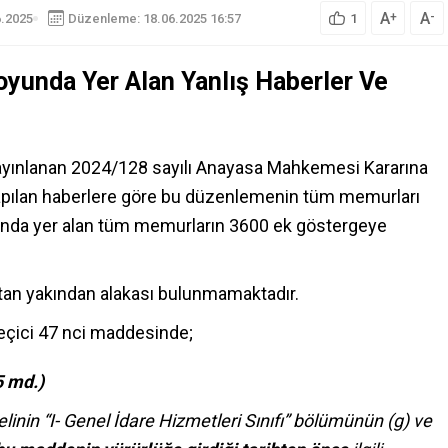
A
A
+
-
6.2025
Düzenleme: 18.06.2025 16:57
1
yunda Yer Alan Yanlış Haberler Ve
ayınlanan 2024/128 sayılı Anayasa Mahkemesi Kararına
 yapılan haberlere göre bu düzenlemenin tüm memurları
fında yer alan tüm memurların 3600 ek göstergeye
ktan yakından alakası bulunmamaktadır.
eçici 47 nci maddesinde;
 md.)
linin “I- Genel İdare Hizmetleri Sınıfı” bölümünün (g) ve