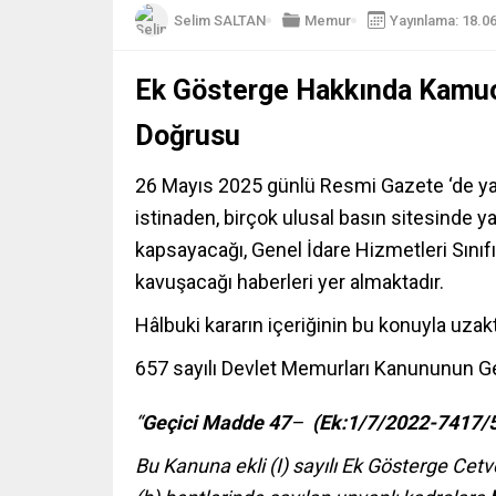
Selim SALTAN
Memur
Yayınlama: 18.0
Ek Gösterge Hakkında Kamuo
Doğrusu
26 Mayıs 2025 günlü Resmi Gazete ‘de y
istinaden, birçok ulusal basın sitesinde
kapsayacağı, Genel İdare Hizmetleri Sını
kavuşacağı haberleri yer almaktadır.
Hâlbuki kararın içeriğinin bu konuyla uza
657 sayılı Devlet Memurları Kanununun G
“
Geçici Madde 47
–
(Ek:1/7/2022-7417/5
Bu Kanuna ekli (I) sayılı Ek Gösterge Cetve