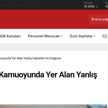
DOLAR
E
t Raporu Dikkate Alınır Mı?
47,6936
5
SGK Konuları
Personel Mevzuatı
Özel Sayfalar
yunda Yer Alan Yanlış Haberler Ve Doğrusu
Kamuoyunda Yer Alan Yanlış