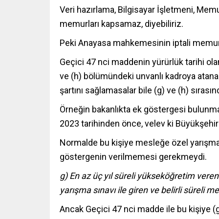
Veri hazırlama, Bilgisayar İşletmeni, Memu
memurları kapsamaz, diyebiliriz.
Peki Anayasa mahkemesinin iptali memur
Geçici 47 nci maddenin yürürlük tarihi ola
ve (h) bölümündeki unvanlı kadroya atana
şartını sağlamasalar bile (g) ve (h) sıras
Örneğin bakanlıkta ek göstergesi bulunmay
2023 tarihinden önce, velev ki Büyükşehi
Normalde bu kişiye mesleğe özel yarışma 
göstergenin verilmemesi gerekmeydi.
g) En az üç yıl süreli yükseköğretim veren
yarışma sınavı ile giren ve belirli süreli m
Ancak Geçici 47 nci madde ile bu kişiye (