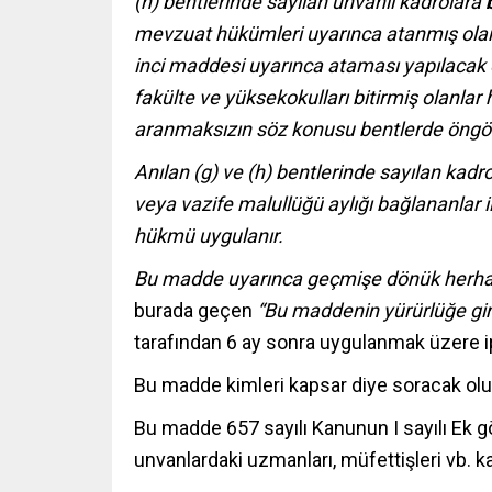
(h) bentlerinde sayılan unvanlı kadrolara
mevzuat hükümleri uyarınca atanmış olanla
inci maddesi uyarınca ataması yapılacak 
fakülte ve yüksekokulları bitirmiş olanlar 
aranmaksızın söz konusu bentlerde öngör
Anılan (g) ve (h) bentlerinde sayılan kad
veya vazife malullüğü aylığı bağlananlar 
hükmü uygulanır.
Bu madde uyarınca geçmişe dönük herhan
burada geçen
“Bu maddenin yürürlüğe gir
tarafından 6 ay sonra uygulanmak üzere ipt
Bu madde kimleri kapsar diye soracak olu
Bu madde 657 sayılı Kanunun I sayılı Ek 
unvanlardaki uzmanları, müfettişleri vb. k