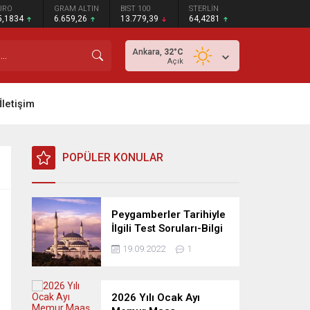
URO
GRAM ALTIN
BIST 100
STERLİN
5,1834
6.659,26
13.779,39
64,4281
Ankara,
32
°C
Açık
İletişim
POPÜLER KONULAR
Peygamberler Tarihiyle
İlgili Test Soruları-Bilgi
Yarışması
19.09.2022
1
2026 Yılı Ocak Ayı