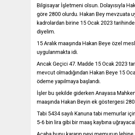
Bilgisayar İşletmeni olsun. Dolayısıyla H
göre 2800 olurdu. Hakan Bey mevzuata uy
kadrolardan birine 15 Ocak 2023 tarihinde
diyelim.
15 Aralık maaşında Hakan Beye özel mesl
uygulanmakta idi.
Ancak Geçici 47. Madde 15 Ocak 2023 tari
mevcut olmadığından Hakan Beye 15 Ocak
ödeme yapılmaya başlandı.
İşler bu şekilde giderken Anayasa Mahkem
maaşında Hakan Beyin ek göstergesi 2800
Tabi 5434 sayılı Kanuna tabi memurlar iç
5-6 bin lira gibi bir maaş kaybına uğrayacak
Acaba bunu kararın neyi memurun lehine. 