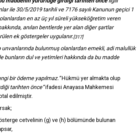
bu maddenin yürürlüğe girdiği tarihten önce
ilgili
r ile 30/5/2019 tarihli ve 7176 sayılı Kanunun geçici 1
olanlardan en az üç yıl süreli yükseköğretim veren
hakkında, anılan bentlerde yer alan diğer şartlar
ülen ek göstergeler uygulanır.
[317]
ro unvanlarında bulunmuş olanlardan emekli, adi malullük
ile bunların dul ve yetimleri hakkında da bu madde
gi bir ödeme yapılmaz.”
Hükmü yer almakta olup
diği tarihten önce”
ifadesi Anayasa Mahkemesi
al edilmiştir.
rsak;
gösterge cetvelinin (g) ve (h) bölümünde bulunan
apsar,