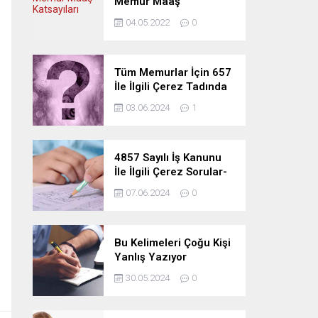
Memur Maaş
Katsayıları
04.05.2022
0
Tüm Memurlar İçin 657
İle İlgili Çerez Tadında
Deneme Sınavı
03.06.2024
1
4857 Sayılı İş Kanunu
İle İlgili Çerez Sorular-
Deneme Sınavı
07.06.2024
0
Bu Kelimeleri Çoğu Kişi
Yanlış Yazıyor
30.05.2024
0