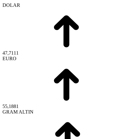
DOLAR
47,7111
EURO
55,1881
GRAM ALTIN