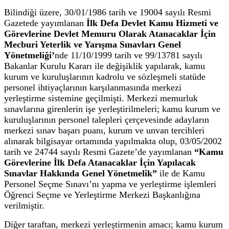
Bilindiği üzere, 30/01/1986 tarih ve 19004 sayılı Resmi
Gazetede yayımlanan
İlk Defa Devlet Kamu Hizmeti ve
Görevlerine Devlet Memuru Olarak Atanacaklar İçin
Mecburi Yeterlik ve Yarışma Sınavları Genel
Yönetmeliği’
nde 11/10/1999 tarih ve 99/13781 sayılı
Bakanlar Kurulu Kararı ile değişiklik yapılarak, kamu
kurum ve kuruluşlarının kadrolu ve sözleşmeli statüde
personel ihtiyaçlarının karşılanmasında merkezi
yerleştirme sistemine geçilmişti. Merkezi memurluk
sınavlarına girenlerin işe yerleştirilmeleri; kamu kurum ve
kuruluşlarının personel talepleri çerçevesinde adayların
merkezi sınav başarı puanı, kurum ve unvan tercihleri
alınarak bilgisayar ortamında yapılmakta olup, 03/05/2002
tarih ve 24744 sayılı Resmi Gazete’de yayımlanan
“Kamu
Görevlerine İlk Defa Atanacaklar İçin Yapılacak
Sınavlar Hakkında Genel Yönetmelik”
ile de Kamu
Personel Seçme Sınavı’nı yapma ve yerleştirme işlemleri
Öğrenci Seçme ve Yerleştirme Merkezi Başkanlığına
verilmiştir.
Diğer taraftan, merkezi yerleştirmenin amacı; kamu kurum