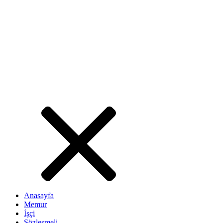
Anasayfa
Memur
İşçi
Sözleşmeli