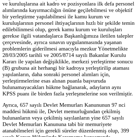
ve kuruluşlarına ait kadro ve pozisyonlara ilk defa personel
alımlarında kayırmacılığın önüne geçilebilmesi ve objektif
bir yerleştirme yapılabilmesi ile kamu kurum ve
kuruluşlarının personel ihtiyaçlarının hızlı bir şekilde temin
edilebilinmesi olup, gerek kamu kurum ve kuruluşları
gerekse ilgili vatandaşlarca Başkanlığımıza iletilen talepler
çerçevesinde, ayrıca sınavın uygulanmasında yaşanan
problemlerin giderilmesi amacıyla mezkur Yönetmelikte
28/03/2005 tarihli ve 2005/8714 sayılı Bakanlar Kurulu
Kararı ile yapılan değişiklikle, merkezi yerleştirme sonucu
(B) grubuna ait herhangi bir kadroya yerleştirilip ataması
yapılanların, daha sonraki personel alımları için,
yerleştirmelerine esas alınan puanla başvuruda
bulunamayacakları hükme bağlanarak, adayların aynı
KPSS puanı ile birden fazla yerleşmelerine son verilmiştir.
Ayrıca, 657 sayılı Devlet Memurları Kanununun 97 nci
maddesi hükmü ile, Devlet memurluğundan çekilmiş
bulunanların veya çekilmiş sayılanların yine 657 sayılı
Devlet Memurları Kanununa tabi bir memuriyete
atanabilmeleri için gerekli süreler düzenlenmiş olup, 399
sayılı Kanun Hükmünde Kararname kapsamında