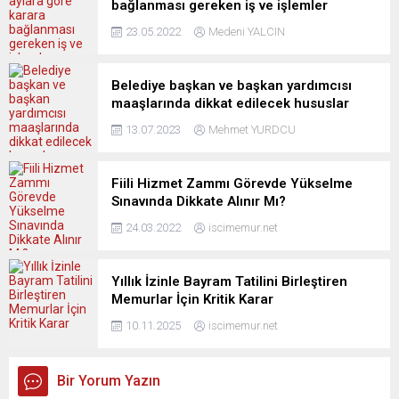
bağlanması gereken iş ve işlemler
23.05.2022
Medeni YALCIN
Belediye başkan ve başkan yardımcısı
maaşlarında dikkat edilecek hususlar
13.07.2023
Mehmet YURDCU
Fiili Hizmet Zammı Görevde Yükselme
Sınavında Dikkate Alınır Mı?
24.03.2022
iscimemur.net
Yıllık İzinle Bayram Tatilini Birleştiren
Memurlar İçin Kritik Karar
10.11.2025
iscimemur.net
Bir Yorum Yazın