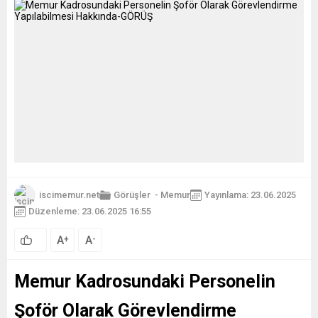
iscimemur.net
Görüşler
-
Memur
Yayınlama: 23.06.2025
Düzenleme: 23.06.2025 16:55
A
A
+
-
Memur Kadrosundaki Personelin
Şoför Olarak Görevlendirme