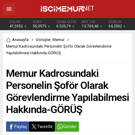
DOLAR
EURO
GRAM ALTIN
BIST 100
STERLİN
47,5952
55,0575
6.520,79
13.769,40
64,2502
Anasayfa
Görüşler
,
Memur
Memur Kadrosundaki Personelin Şoför Olarak Görevlendirme
Yapılabilmesi Hakkında-GÖRÜŞ
Memur Kadrosundaki
Personelin Şoför Olarak
Görevlendirme Yapılabilmesi
Hakkında-GÖRÜŞ
Paylaş
Tweetle
Gönder