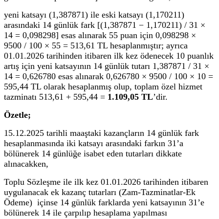
yeni katsayı (1,387871) ile eski katsayı (1,170211)
arasındaki 14 günlük fark [(1,387871 − 1,170211) / 31 ×
14 = 0,098298] esas alınarak 55 puan için 0,098298 ×
9500 / 100 × 55 = 513,61 TL hesaplanmıştır; ayrıca
01.01.2026 tarihinden itibaren ilk kez ödenecek 10 puanlık
artış için yeni katsayının 14 günlük tutarı 1,387871 / 31 ×
14 = 0,626780 esas alınarak 0,626780 × 9500 / 100 × 10 =
595,44 TL olarak hesaplanmış olup, toplam özel hizmet
tazminatı 513,61 + 595,44 =
1.109,05 TL
’dir.
Özetle;
15.12.2025 tarihli maaştaki kazançların 14 günlük fark
hesaplanmasında iki katsayı arasındaki farkın 31’a
bölünerek 14 günlüğe isabet eden tutarları dikkate
alınacakken,
Toplu Sözleşme ile ilk kez 01.01.2026 tarihinden itibaren
uygulanacak ek kazanç tutarları (Zam-Tazminatlar-Ek
Ödeme) içinse 14 günlük farklarda yeni katsayının 31’e
bölünerek 14 ile çarpılıp hesaplama yapılması