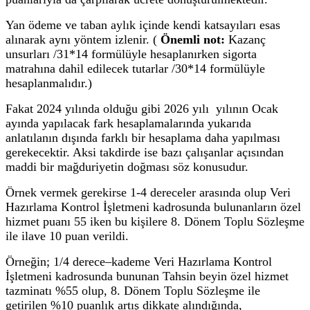
Yan ödeme ve taban aylık içinde kendi katsayıları esas
alınarak aynı yöntem izlenir. (
Önemli not:
Kazanç
unsurları /31*14 formülüyle hesaplanırken sigorta
matrahına dahil edilecek tutarlar /30*14 formülüyle
hesaplanmalıdır.)
Fakat 2024 yılında olduğu gibi 2026 yılı yılının Ocak
ayında yapılacak fark hesaplamalarında yukarıda
anlatılanın dışında farklı bir hesaplama daha yapılması
gerekecektir. Aksi takdirde ise bazı çalışanlar açısından
maddi bir mağduriyetin doğması söz konusudur.
Örnek vermek gerekirse 1-4 dereceler arasında olup Veri
Hazırlama Kontrol İşletmeni kadrosunda bulunanların özel
hizmet puanı 55 iken bu kişilere 8. Dönem Toplu Sözleşme
ile ilave 10 puan verildi.
Örneğin; 1/4 derece–kademe Veri Hazırlama Kontrol
İşletmeni kadrosunda bununan Tahsin beyin özel hizmet
tazminatı %55 olup, 8. Dönem Toplu Sözleşme ile
getirilen %10 puanlık artış dikkate alındığında,