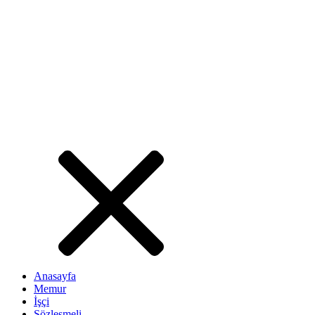
Anasayfa
Memur
İşçi
Sözleşmeli