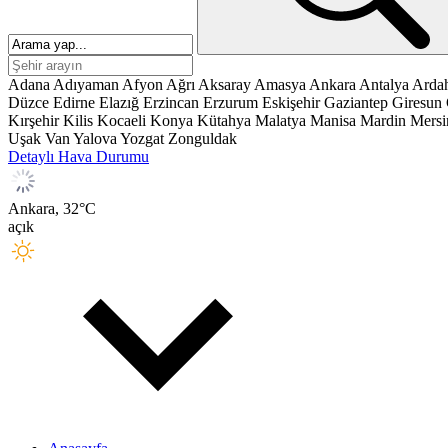
Adana
Adıyaman
Afyon
Ağrı
Aksaray
Amasya
Ankara
Antalya
Arda
Düzce
Edirne
Elazığ
Erzincan
Erzurum
Eskişehir
Gaziantep
Giresun
Kırşehir
Kilis
Kocaeli
Konya
Kütahya
Malatya
Manisa
Mardin
Mersi
Uşak
Van
Yalova
Yozgat
Zonguldak
Detaylı Hava Durumu
Ankara,
32
°C
açık