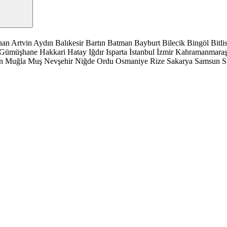
han
Artvin
Aydın
Balıkesir
Bartın
Batman
Bayburt
Bilecik
Bingöl
Bitli
Gümüşhane
Hakkari
Hatay
Iğdır
Isparta
İstanbul
İzmir
Kahramanmara
n
Muğla
Muş
Nevşehir
Niğde
Ordu
Osmaniye
Rize
Sakarya
Samsun
S