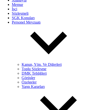
Anasayfa
Memur
İşçi
Sözleşmeli
SGK Konuları
Personel Mevzuatı
Kanun, Yön. Ve Diğerleri
Toplu Sözleşme
DMK Tebliğleri
Görüşler
Özelgeler
Yargı Kararları