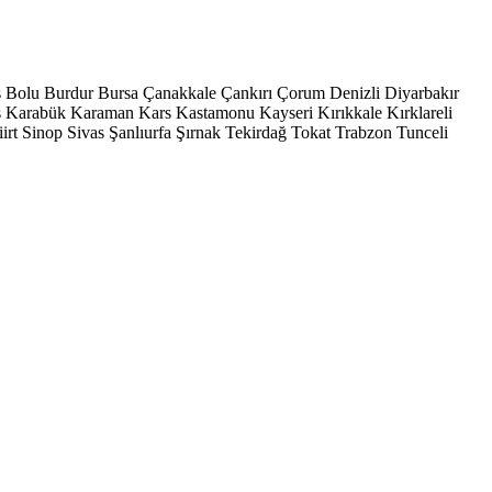
s
Bolu
Burdur
Bursa
Çanakkale
Çankırı
Çorum
Denizli
Diyarbakır
ş
Karabük
Karaman
Kars
Kastamonu
Kayseri
Kırıkkale
Kırklareli
iirt
Sinop
Sivas
Şanlıurfa
Şırnak
Tekirdağ
Tokat
Trabzon
Tunceli