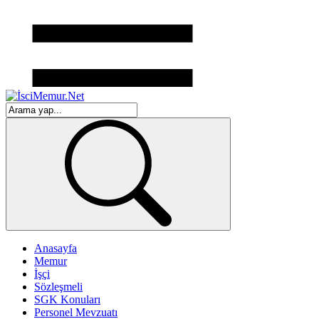
Anasayfa
Memur
İşçi
Sözleşmeli
SGK Konuları
Personel Mevzuatı