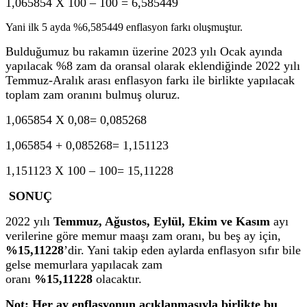
1,065854 X 100 – 100 = 6,585449
Yani ilk 5 ayda %6,585449 enflasyon farkı oluşmuştur.
Bulduğumuz bu rakamın üzerine 2023 yılı Ocak ayında
yapılacak %8 zam da oransal olarak eklendiğinde 2022 yılı
Temmuz-Aralık arası enflasyon farkı ile birlikte yapılacak
toplam zam oranını bulmuş oluruz.
1,065854 X 0,08= 0,085268
1,065854 + 0,085268= 1,151123
1,151123 X 100 – 100= 15,11228
SONUÇ
2022 yılı
Temmuz, Ağustos, Eylül, Ekim
ve Kasım
ayı
verilerine göre memur maaşı zam oranı, bu beş ay için,
%15,11228
’dir. Yani takip eden aylarda enflasyon sıfır bile
gelse memurlara yapılacak zam
oranı
%15,11228
olacaktır.
Not: Her ay enflasyonun açıklanmasıyla birlikte bu