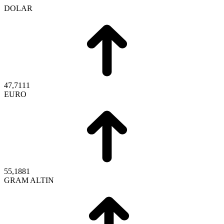
DOLAR
47,7111
EURO
55,1881
GRAM ALTIN