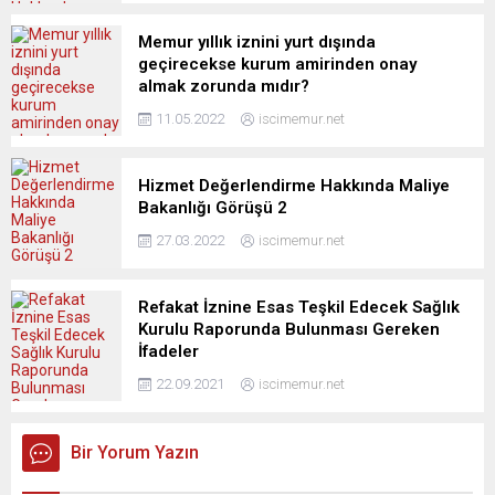
Memur yıllık iznini yurt dışında
geçirecekse kurum amirinden onay
almak zorunda mıdır?
11.05.2022
iscimemur.net
Hizmet Değerlendirme Hakkında Maliye
Bakanlığı Görüşü 2
27.03.2022
iscimemur.net
Refakat İznine Esas Teşkil Edecek Sağlık
Kurulu Raporunda Bulunması Gereken
İfadeler
22.09.2021
iscimemur.net
Bir Yorum Yazın