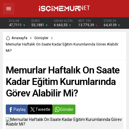
DOLAR
EURO
GRAM ALTIN
BIST 100
STERLİN
47,7111
55,1881
6.660,55
13.779,39
64,4139
Anasayfa
Görüşler
Memurlar Haftalık On Saate Kadar Eğitim Kurumlarında Görev Alabilir
Mi?
Memurlar Haftalık On Saate
Kadar Eğitim Kurumlarında
Görev Alabilir Mi?
Paylaş
Tweetle
Gönder