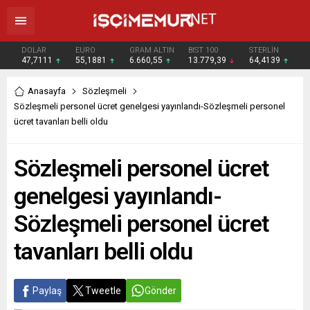
DOLAR
EURO
GRAM ALTIN
BIST 100
STERLİN
47,7111
55,1881
6.660,55
13.779,39
64,4139
Anasayfa
Sözleşmeli
Sözleşmeli personel ücret genelgesi yayınlandı-Sözleşmeli personel
ücret tavanları belli oldu
Sözleşmeli personel ücret
genelgesi yayınlandı-
Sözleşmeli personel ücret
tavanları belli oldu
Paylaş
Tweetle
Gönder