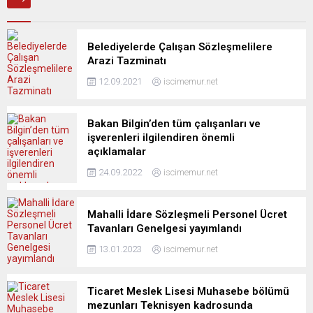
Belediyelerde Çalışan Sözleşmelilere
Arazi Tazminatı
12.09.2021
iscimemur.net
Bakan Bilgin’den tüm çalışanları ve
işverenleri ilgilendiren önemli
açıklamalar
24.09.2022
iscimemur.net
Mahalli İdare Sözleşmeli Personel Ücret
Tavanları Genelgesi yayımlandı
13.01.2023
iscimemur.net
Ticaret Meslek Lisesi Muhasebe bölümü
mezunları Teknisyen kadrosunda