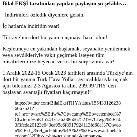
Bilal EKŞİ tarafından yapılan paylaşım şu şekilde…
“İndirimleri özledik diyenlere gelsin.
İç hatlarda indiriiim vaar!
Türkiye’nin dört bir yanına uçmaya hazır olun!
Keşfetmeye en yakından başlamak, seyahatte yenilenmek
veya sevdikleriyle vakit geçirmek isteyen tüm
misafirlerimize heyecan verici bir sürprizimiz var!
1 Aralık 2022-15 Ocak 2023 tarihleri arasında Türkiye’nin
dört bir yanına Türk Hava Yolları ayrıcalıklarıyla uçmak
için biletinizi 2-3 Ağustos’ta alın, 299.99 TRY’den
başlayan avantajlı fiyatları kaçırmayın!”
https://twitter.com/BilalEksiTHY/status/155433126238
6667521?
ref_src=twsrc%5Etfw%7Ctwcamp%5Etweetembed%7
Ctwterm%5E1554331262386667521%7Ctwgr%5E14
3f3feda20123e643ea95c6f8917924113fd60a%7Ctwco
n%5Es1_&ref_url=https%3A%2F%2Fwww.airlinehab
er.com%2Fthy-ic-hat-ucuslarinda-kampanya-