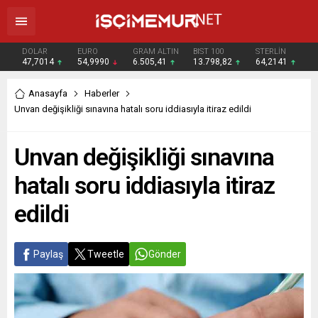
DOLAR
EURO
GRAM ALTIN
BIST 100
STERLİN
47,7014
54,9990
6.505,41
13.798,82
64,2141
Anasayfa
Haberler
Unvan değişikliği sınavına hatalı soru iddiasıyla itiraz edildi
Unvan değişikliği sınavına
hatalı soru iddiasıyla itiraz
edildi
Paylaş
Tweetle
Gönder