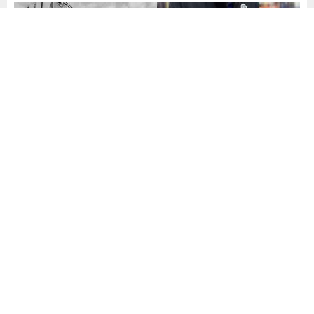
iscimemur.net
Haberler
İlanlar
Yayınlama: 17.09.2022
A
A
+
-
0
Muğla Büyükşehir Belediyesi İtfaiye Eri ve Zabıta
Memuru Alım İlanı
Muğla
Büyükşehir Belediye Başkanlığı bünyesinde