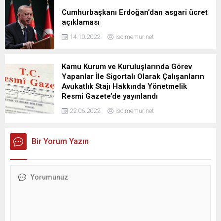
Cumhurbaşkanı Erdoğan’dan asgari ücret
açıklaması
14.10.2022
iscimemur.net
Kamu Kurum ve Kuruluşlarında Görev
Yapanlar İle Sigortalı Olarak Çalışanların
Avukatlık Stajı Hakkında Yönetmelik
Resmi Gazete’de yayınlandı
22.06.2022
iscimemur.net
Bir Yorum Yazın