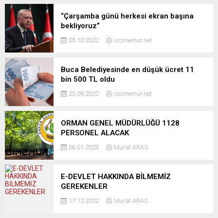
“Çarşamba günü herkesi ekran başına
bekliyoruz”
05.10.2022
iscimemur.net
Buca Belediyesinde en düşük ücret 11
bin 500 TL oldu
25.09.2022
iscimemur.net
ORMAN GENEL MÜDÜRLÜĞÜ 1128
PERSONEL ALACAK
06.01.2023
Murat ARAS
E-DEVLET HAKKINDA BİLMEMİZ
GEREKENLER
17.12.2022
Murat ARAS