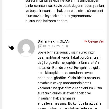
sürecin hızlı bir şekilde neticelenmesini bekleyen
binlerce insan var. Böyle basit, düşünmeden yazılan
ve başarılı insanların haklarını elde etme süreçlerini
olumsuz etkileyecek haberler yapmamanız
hususunda istirham ederim.
Daha Hakim OLAN
Cevap Ver
18 Eylül 2022, 13:05
Böyle bir hata sonucu sizin sürecinizin
uzama ihtimali vardır fakat bu öğrencilerin
değil o güzelleme yaptığınız Üniversite’nin
hatasıdır. Ben de bizzat Eskişehir’de gidip
soru kitapçıklarını ve soruların cevap
anahtarını gördüm. Kesinlikle bir sorunun
cevabının cevap anahtarında hatalı
kodlandığına gözlerimle şahit oldum. Sizin
sürecinin olumsuz etkilenecek diye
insanların hak aramasını
engelleyemezsiniz. Bu konuda biraz daha
saygı göstermenizi istirham ederim. İyi