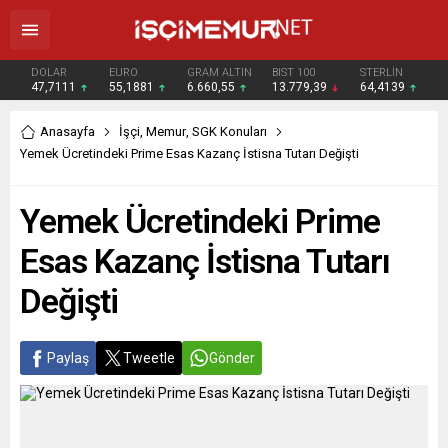
DOLAR
EURO
GRAM ALTIN
BIST 100
STERLİN
47,7111
55,1881
6.660,55
13.779,39
64,4139
Anasayfa
İşçi
,
Memur
,
SGK Konuları
Yemek Ücretindeki Prime Esas Kazanç İstisna Tutarı Değişti
Yemek Ücretindeki Prime
Esas Kazanç İstisna Tutarı
Değişti
Paylaş
Tweetle
Gönder