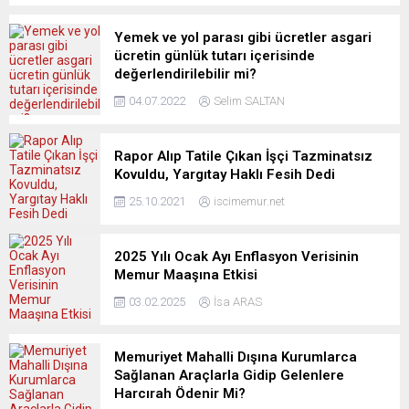
Yemek ve yol parası gibi ücretler asgari
ücretin günlük tutarı içerisinde
değerlendirilebilir mi?
04.07.2022
Selim SALTAN
Rapor Alıp Tatile Çıkan İşçi Tazminatsız
Kovuldu, Yargıtay Haklı Fesih Dedi
25.10.2021
iscimemur.net
2025 Yılı Ocak Ayı Enflasyon Verisinin
Memur Maaşına Etkisi
03.02.2025
İsa ARAS
Memuriyet Mahalli Dışına Kurumlarca
Sağlanan Araçlarla Gidip Gelenlere
Harcırah Ödenir Mi?