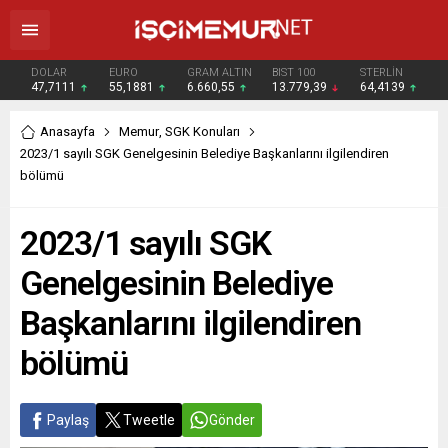
DOLAR
EURO
GRAM ALTIN
BIST 100
STERLİN
47,7111
55,1881
6.660,55
13.779,39
64,4139
Anasayfa
Memur
,
SGK Konuları
2023/1 sayılı SGK Genelgesinin Belediye Başkanlarını ilgilendiren
bölümü
2023/1 sayılı SGK
Genelgesinin Belediye
Başkanlarını ilgilendiren
bölümü
Paylaş
Tweetle
Gönder