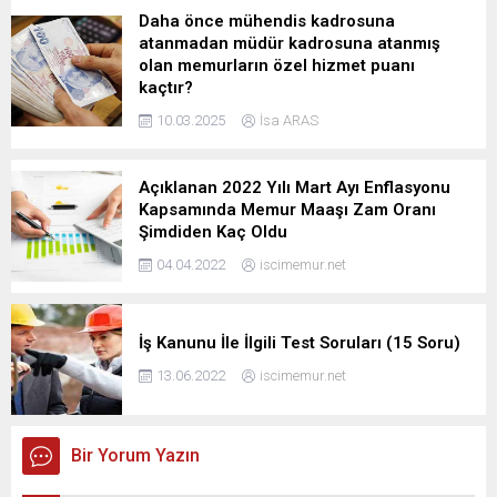
Daha önce mühendis kadrosuna
atanmadan müdür kadrosuna atanmış
olan memurların özel hizmet puanı
kaçtır?
10.03.2025
İsa ARAS
Açıklanan 2022 Yılı Mart Ayı Enflasyonu
Kapsamında Memur Maaşı Zam Oranı
Şimdiden Kaç Oldu
04.04.2022
iscimemur.net
İş Kanunu İle İlgili Test Soruları (15 Soru)
13.06.2022
iscimemur.net
Bir Yorum Yazın