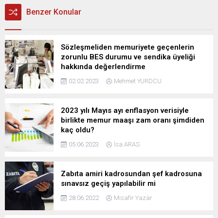
Benzer Konular
Sözleşmeliden memuriyete geçenlerin
zorunlu BES durumu ve sendika üyeliği
hakkında değerlendirme
02.02.2023
Mehmet YURDCU
2023 yılı Mayıs ayı enflasyon verisiyle
birlikte memur maaşı zam oranı şimdiden
kaç oldu?
05.06.2023
İsa ARAS
Zabıta amiri kadrosundan şef kadrosuna
sınavsız geçiş yapılabilir mi
28.06.2022
Misafir Yazar