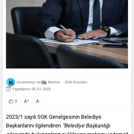
iscimemur.net
Memur
-
SGK Konuları
Yayınlama: 05.01.2023
A
A
+
-
0
2023/1 sayılı SGK Genelgesinin Belediye
Başkanlarını ilgilendiren
“Belediye Başkanlığı