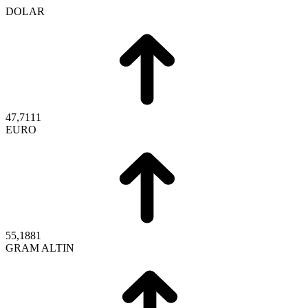
DOLAR
47,7111
EURO
55,1881
GRAM ALTIN