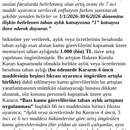
anılan fıkralarda belirlenmiş olan artış oranı ile 7 nci
madde uyarınca verilecek enflasyon farkını yansıtacak
şekilde yeniden belirler ve
1/1/2026-30/6/2026 dönemine
ilişkin belirlenen taban aylık katsayısına “1” katsayısı
ilave ederek duyurur.”
hükmüne yer verilerek, aylık veya ücretlerinin hesabında
taban aylığı esas alınan kamu görevlilerini kapsamak üzere
memuriyet taban aylığında
1.000 (bin) TL
ilave artış
yapılması öngörülmüştür. Bu artıştan Hakem Kurulu
Kararı kapsamında olmakla birlikte aylık veya ücretlerinin
hesabına taban aylığı
(bu ödemede Kararın 4 üncü
maddesinin beşinci fıkrası uyarınca öngörülen artışla
birlikte)
dahil edilmeyen kamu görevlilerinin bu artıştan
yararlanmasının mümkün olamayacağı hususu dikkate
alınarak, söz konusu personeli kapsamak üzere aynı
Kararın
“Bazı kamu görevlilerine taban aylık artışının
uygulanması”
başlıklı 66 ncı maddesinin birinci fıkrası
uyarınca;
“Aylık veya ücretlerinde bu Kararın 4 üncü, 5
inci ve 6 ncı maddesi hükümlerine göre artış öngörülen
kamu görevlilerinden (bir yıldan az süreli çalışanlar, ayın