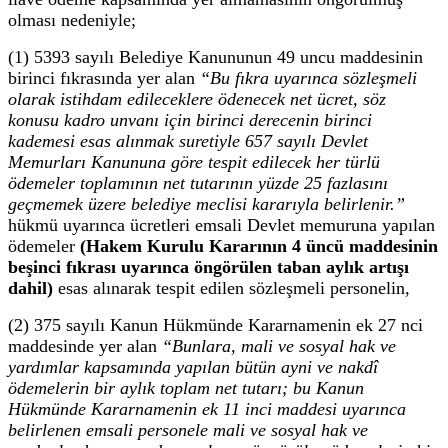
olması nedeniyle;
(1) 5393 sayılı Belediye Kanununun 49 uncu maddesinin
birinci fıkrasında yer alan
“Bu fıkra uyarınca sözleşmeli
olarak istihdam edileceklere ödenecek net ücret, söz
konusu kadro unvanı için birinci derecenin birinci
kademesi esas alınmak suretiyle 657 sayılı Devlet
Memurları Kanununa göre tespit edilecek her türlü
ödemeler toplamının net tutarının yüzde 25 fazlasını
geçmemek üzere belediye meclisi kararıyla belirlenir.”
hükmü uyarınca ücretleri emsali Devlet memuruna yapılan
ödemeler
(Hakem Kurulu Kararının 4 üncü maddesinin
beşinci fıkrası uyarınca öngörülen taban aylık artışı
dahil)
esas alınarak tespit edilen sözleşmeli personelin,
(2) 375 sayılı Kanun Hükmünde Kararnamenin ek 27 nci
maddesinde yer alan
“Bunlara, mali ve sosyal hak ve
yardımlar kapsamında yapılan bütün ayni ve nakdî
ödemelerin bir aylık toplam net tutarı; bu Kanun
Hükmünde Kararnamenin ek 11 inci maddesi uyarınca
belirlenen emsali personele mali ve sosyal hak ve