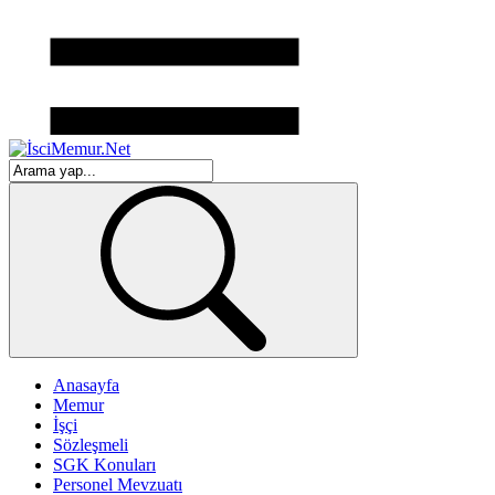
Anasayfa
Memur
İşçi
Sözleşmeli
SGK Konuları
Personel Mevzuatı