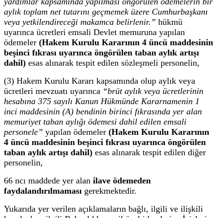
yardımlar kapsamında yapılması öngörülen ödemelerin bir
aylık toplam net tutarını geçmemek üzere Cumhurbaşkanı
veya yetkilendireceği makamca belirlenir.”
hükmü
uyarınca ücretleri emsali Devlet memuruna yapılan
ödemeler
(Hakem Kurulu Kararının 4 üncü maddesinin
beşinci fıkrası uyarınca öngörülen taban aylık artışı
dahil)
esas alınarak tespit edilen sözleşmeli personelin,
(3) Hakem Kurulu Kararı kapsamında olup aylık veya
ücretleri mevzuatı uyarınca
“brüt aylık veya ücretlerinin
hesabına 375 sayılı Kanun Hükmünde Kararnamenin 1
inci maddesinin (A) bendinin birinci fıkrasında yer alan
memuriyet taban aylığı ödemesi dahil edilen emsali
personele”
yapılan ödemeler
(Hakem Kurulu Kararının
4 üncü maddesinin beşinci fıkrası uyarınca öngörülen
taban aylık artışı dahil)
esas alınarak tespit edilen diğer
personelin,
66 ncı maddede yer alan
ilave ödemeden
faydalandırılmaması
gerekmektedir.
Yukarıda yer verilen açıklamaların bağlı, ilgili ve ilişkili