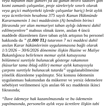
veya haftanın bazı günleri ya da günün belirli saatleri gibi
kısmi zamanlı çalışanlar, proje süreleriyle sınırlı olarak
veya geçici mahiyetteki işlerde çalışanlar hariç) brüt aylık
veya ücretlerinin hesabına 375 sayılı Kanun Hükmünde
Kararnamenin 1 inci maddesinin
(A) bendinin birinci
fıkrasında yer alan memuriyet taban aylığı ödemesi dahil
edilmeyenlere”
mahsus olmak üzere, anılan 4 üncü
maddede düzenlenen ilave taban aylık artışının bu personel
hakkında da
”
(1.000 TL)
tutarının 7 nci maddesi dahil
anılan Karar hükümlerinin uygulanmasına bağlı olarak
1/1/2026 – 30/6/2026 dönemine ilişkin Hazine ve Maliye
Bakanlığınca belirlenen memur aylık katsayısına
bölünmesi suretiyle bulunacak gösterge rakamının
(küsurlar tama iblağ edilir) memur aylık katsayısıyla
çarpımı suretiyle bulunacak tutarda”
uygulanabilmesine
yönelik düzenleme yapılmıştır. Söz konusu ödemenin
uygulanması bakımından da mükerrer ve yersiz ödemelere
sebebiyet verilmemesi için anılan 66 ncı maddenin ikinci
fıkrasında;
“İlave ödemeye hak kazanılmasında ve bu ödemenin
yapılmasında, personelin aylık veya ücretlere ilişkin tabi