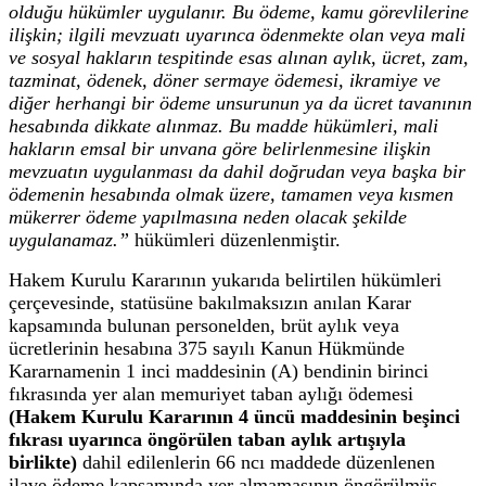
olduğu hükümler uygulanır. Bu ödeme, kamu görevlilerine
ilişkin; ilgili mevzuatı uyarınca ödenmekte olan veya mali
ve sosyal hakların tespitinde esas alınan aylık, ücret, zam,
tazminat, ödenek, döner sermaye ödemesi, ikramiye ve
diğer herhangi bir ödeme unsurunun ya da ücret tavanının
hesabında dikkate alınmaz. Bu madde hükümleri, mali
hakların emsal bir unvana göre belirlenmesine ilişkin
mevzuatın uygulanması da dahil doğrudan veya başka bir
ödemenin hesabında olmak üzere, tamamen veya kısmen
mükerrer ödeme yapılmasına neden olacak şekilde
uygulanamaz.”
hükümleri düzenlenmiştir.
Hakem Kurulu Kararının yukarıda belirtilen hükümleri
çerçevesinde, statüsüne bakılmaksızın anılan Karar
kapsamında bulunan personelden, brüt aylık veya
ücretlerinin hesabına 375 sayılı Kanun Hükmünde
Kararnamenin 1 inci maddesinin (A) bendinin birinci
fıkrasında yer alan memuriyet taban aylığı ödemesi
(Hakem Kurulu Kararının 4 üncü maddesinin beşinci
fıkrası uyarınca öngörülen taban aylık artışıyla
birlikte)
dahil edilenlerin 66 ncı maddede düzenlenen
ilave ödeme kapsamında yer almamasının öngörülmüş