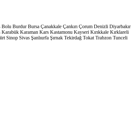
s
Bolu
Burdur
Bursa
Çanakkale
Çankırı
Çorum
Denizli
Diyarbakır
ş
Karabük
Karaman
Kars
Kastamonu
Kayseri
Kırıkkale
Kırklareli
iirt
Sinop
Sivas
Şanlıurfa
Şırnak
Tekirdağ
Tokat
Trabzon
Tunceli