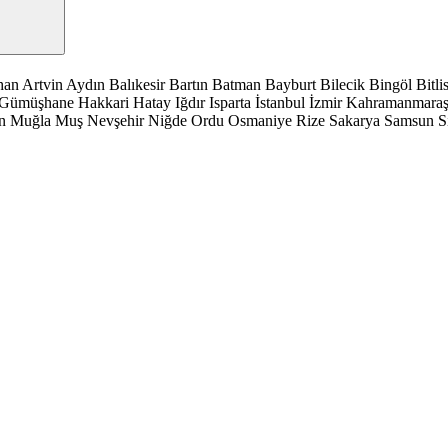
han
Artvin
Aydın
Balıkesir
Bartın
Batman
Bayburt
Bilecik
Bingöl
Bitli
Gümüşhane
Hakkari
Hatay
Iğdır
Isparta
İstanbul
İzmir
Kahramanmara
n
Muğla
Muş
Nevşehir
Niğde
Ordu
Osmaniye
Rize
Sakarya
Samsun
S