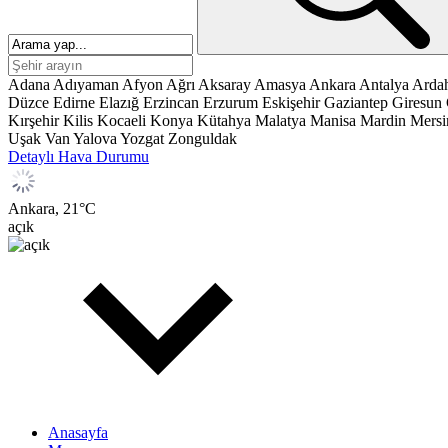
Adana
Adıyaman
Afyon
Ağrı
Aksaray
Amasya
Ankara
Antalya
Arda
Düzce
Edirne
Elazığ
Erzincan
Erzurum
Eskişehir
Gaziantep
Giresun
Kırşehir
Kilis
Kocaeli
Konya
Kütahya
Malatya
Manisa
Mardin
Mersi
Uşak
Van
Yalova
Yozgat
Zonguldak
Detaylı Hava Durumu
Ankara,
21
°C
açık
Anasayfa