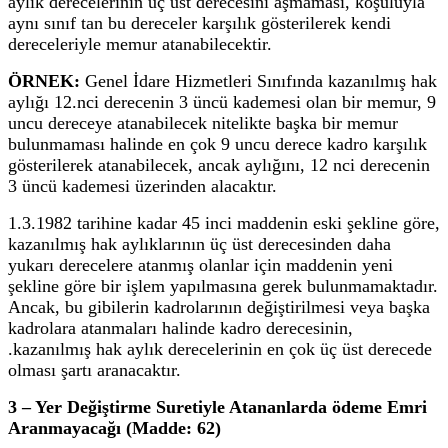
aylık derecelerinin üç üst derecesini aşmaması, koşuluyla
aynı sınıf tan bu dereceler karşılık gösterilerek kendi
dereceleriyle memur atanabilecektir.
ÖRNEK:
Genel İdare Hizmetleri Sınıfında kazanılmış hak
aylığı 12.nci derecenin 3 üncü kademesi olan bir memur, 9
uncu dereceye atanabilecek nitelikte başka bir memur
bulunmaması halinde en çok 9 uncu derece kadro karşılık
gösterilerek atanabilecek, ancak aylığını, 12 nci derecenin
3 üncü kademesi üzerinden alacaktır.
1.3.1982 tarihine kadar 45 inci maddenin eski şekline göre,
kazanılmış hak aylıklarının üç üst derecesinden daha
yukarı derecelere atanmış olanlar için maddenin yeni
şekline göre bir işlem yapılmasına gerek bulunmamaktadır.
Ancak, bu gibilerin kadrolarının değiştirilmesi veya başka
kadrolara atanmaları halinde kadro derecesinin,
.kazanılmış hak aylık derecelerinin en çok üç üst derecede
olması şartı aranacaktır.
3 – Yer Değiştirme Suretiyle Atananlarda ödeme Emri
Aranmayacağı (Madde: 62)