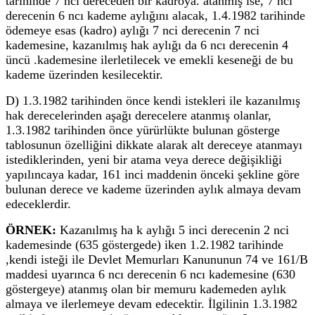
tarihinde 7 nci dereceden bir kadroya. atanmış ise, 7 nci
derecenin 6 ncı kademe aylığını alacak, 1.4.1982 tarihinde
ödemeye esas (kadro) aylığı 7 nci derecenin 7 nci
kademesine, kazanılmış hak aylığı da 6 ncı derecenin 4
üncü .kademesine ilerletilecek ve emekli keseneği de bu
kademe üzerinden kesilecektir.
D) 1.3.1982 tarihinden önce kendi istekleri ile kazanılmış
hak derecelerinden aşağı derecelere atanmış olanlar,
1.3.1982 tarihinden önce yürürlükte bulunan gösterge
tablosunun özelliğini dikkate alarak alt dereceye atanmayı
istediklerinden, yeni bir atama veya derece değişikliği
yapılıncaya kadar, 161 inci maddenin önceki şekline göre
bulunan derece ve kademe üzerinden aylık almaya devam
edeceklerdir.
ÖRNEK:
Kazanılmış ha k aylığı 5 inci derecenin 2 nci
kademesinde (635 göstergede) iken 1.2.1982 tarihinde
,kendi isteği ile Devlet Memurları Kanununun 74 ve 161/B
maddesi uyarınca 6 ncı derecenin 6 ncı kademesine (630
göstergeye) atanmış olan bir memuru kademeden aylık
almaya ve ilerlemeye devam edecektir. İlgilinin 1.3.1982