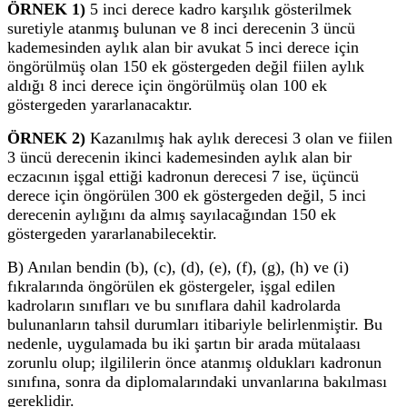
ÖRNEK 1)
5 inci derece kadro karşılık gösterilmek
suretiyle atanmış bulunan ve 8 inci derecenin 3 üncü
kademesinden aylık alan bir avukat 5 inci derece için
öngörülmüş olan 150 ek göstergeden değil fiilen aylık
aldığı 8 inci derece için öngörülmüş olan 100 ek
göstergeden yararlanacaktır.
ÖRNEK 2)
Kazanılmış hak aylık derecesi 3 olan ve fiilen
3 üncü derecenin ikinci kademesinden aylık alan bir
eczacının işgal ettiği kadronun derecesi 7 ise, üçüncü
derece için öngörülen 300 ek göstergeden değil, 5 inci
derecenin aylığını da almış sayılacağından 150 ek
göstergeden yararlanabilecektir.
B) Anılan bendin (b), (c), (d), (e), (f), (g), (h) ve (i)
fıkralarında öngörülen ek göstergeler, işgal edilen
kadroların sınıfları ve bu sınıflara dahil kadrolarda
bulunanların tahsil durumları itibariyle belirlenmiştir. Bu
nedenle, uygulamada bu iki şartın bir arada mütalaası
zorunlu olup; ilgililerin önce atanmış oldukları kadronun
sınıfına, sonra da diplomalarındaki unvanlarına bakılması
gereklidir.