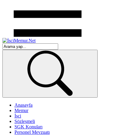
Anasayfa
Memur
İşçi
Sözleşmeli
SGK Konuları
Personel Mevzuatı