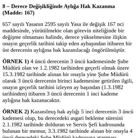
8 – Derece Değişikliğinde Aylığa Hak Kazanma
(Madde: 167)
657 sayılı Yasanın 2595 sayılı Yasa ile değişik 167 nci
maddesinde, yürütülmekte olan görevin niteliğinde bir
değişme olmaması halinde, derece yükselmesine ilişkin
onayın geçerlik tarihini takip eden aybaşından itibaren bir
üst derecenin aylığına hak kazanılacağı öngörülmüştür.
ÖRNEK 1)
4 üncü derecenin 3 üncü kademesinde Şube
Müdürü olan ve 1.2.1982 tarihinden geçerli olmak üzere
15.3.1982 tarihinde alınan bir onayla yine Şube Müdürü
olarak 3 üncü derecenin birinci kademesine getirilen ilgili,
onayın geçerlik tarihini izleyen ay başından (1.3.1982
tarihinden) itibaren 3 üncü derecenin 1 inci kademe
aylığına hak kazanacaktır.
ÖRNEK 2)
Kazanılmış hak aylığı 5 inci derecenin 3 üncü
kademesi olup, bu derecedeki asgari bekleme süresini
2.1.1982 tarihinde dolduran ve Servis Şefi kadrosunda
bulunan bir memur, 3.3.1982 tarihinde alınan bir onayla 4
üncü derecedeki Şube Müdürü kadrosuna atanması