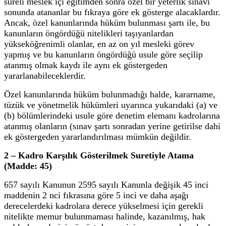
süreli meslek içi eğitimden sonra özel bir yeterlik sınavı
sonunda atananlar bu fıkraya göre ek gösterge alacaklardır.
Ancak, özel kanunlarında hüküm bulunması şartı ile, bu
kanunların öngördüğü nitelikleri taşıyanlardan
yükseköğrenimli olanlar, en az on yıl mesleki görev
yapmış ve bu kanunların öngördüğü usule göre seçilip
atanmış olmak kaydı ile aynı ek göstergeden
yararlanabileceklerdir.
Özel kanunlarında hüküm bulunmadığı halde, kararname,
tüzük ve yönetmelik hükümleri uyarınca yukarıdaki (a) ve
(b) bölümlerindeki usule göre denetim elemanı kadrolarına
atanmış olanların (sınav şartı sonradan yerine getirilse dahi
ek göstergeden yararlandırılması mümkün değildir.
2 – Kadro Karşılık Gösterilmek Suretiyle Atama
(Madde: 45)
657 sayılı Kanunun 2595 sayılı Kanunla değişik 45 inci
maddenin 2 nci fıkrasına göre 5 inci ve daha aşağı
derecelerdeki kadrolara derece yükselmesi için gerekli
nitelikte memur bulunmaması halinde, kazanılmış, hak