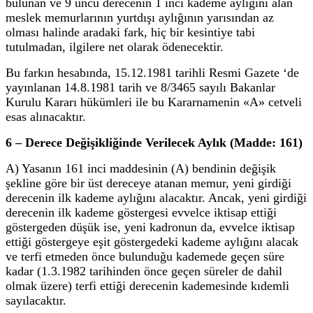
bulunan ve 9 uncu derecenin 1 inci kademe aylığını alan
meslek memurlarının yurtdışı aylığının yarısından az
olması halinde aradaki fark, hiç bir kesintiye tabi
tutulmadan, ilgilere net olarak ödenecektir.
Bu farkın hesabında, 15.12.1981 tarihli Resmi Gazete ‘de
yayınlanan 14.8.1981 tarih ve 8/3465 sayılı Bakanlar
Kurulu Kararı hükümleri ile bu Kararnamenin «A» cetveli
esas alınacaktır.
6 – Derece Değişikliğinde Verilecek Aylık (Madde: 161)
A) Yasanın 161 inci maddesinin (A) bendinin değişik
şekline göre bir üst dereceye atanan memur, yeni girdiği
derecenin ilk kademe aylığını alacaktır. Ancak, yeni girdiği
derecenin ilk kademe göstergesi evvelce iktisap ettiği
göstergeden düşük ise, yeni kadronun da, evvelce iktisap
ettiği göstergeye eşit göstergedeki kademe aylığını alacak
ve terfi etmeden önce bulunduğu kademede geçen süre
kadar (1.3.1982 tarihinden önce geçen süreler de dahil
olmak üzere) terfi ettiği derecenin kademesinde kıdemli
sayılacaktır.