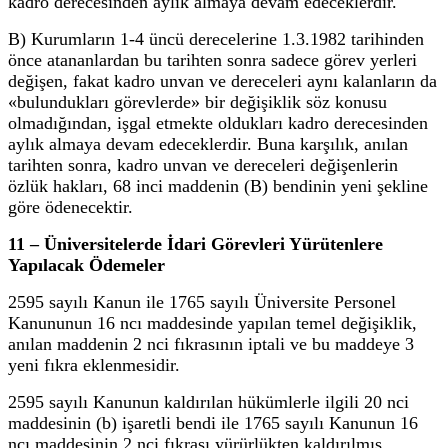
kadro derecesinden aylık almaya devam edeceklerdir.
B) Kurumların 1-4 üncü derecelerine 1.3.1982 tarihinden
önce atananlardan bu tarihten sonra sadece görev yerleri
değişen, fakat kadro unvan ve dereceleri aynı kalanların da
«bulundukları görevlerde» bir değişiklik söz konusu
olmadığından, işgal etmekte oldukları kadro derecesinden
aylık almaya devam edeceklerdir. Buna karşılık, anılan
tarihten sonra, kadro unvan ve dereceleri değişenlerin
özlük hakları, 68 inci maddenin (B) bendinin yeni şekline
göre ödenecektir.
11 – Üniversitelerde İdari Görevleri Yürütenlere
Yapılacak Ödemeler
2595 sayılı Kanun ile 1765 sayılı Üniversite Personel
Kanununun 16 ncı maddesinde yapılan temel değişiklik,
anılan maddenin 2 nci fıkrasının iptali ve bu maddeye 3
yeni fıkra eklenmesidir.
2595 sayılı Kanunun kaldırılan hükümlerle ilgili 20 nci
maddesinin (b) işaretli bendi ile 1765 sayılı Kanunun 16
ncı maddesinin 2 nci fıkrası yürürlükten kaldırılmış