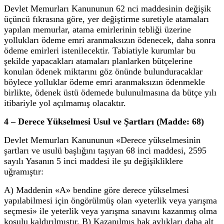
Devlet Memurları Kanununun 62 nci maddesinin değişik
üçüncü fıkrasına göre, yer değiştirme suretiyle atamaları
yapılan memurlar, atama emirlerinin tebliği üzerine
yollukları ödeme emri aranmaksızın ödenecek, daha sonra
ödeme emirleri istenilecektir. Tabiatiyle kurumlar bu
şekilde yapacakları atamaları planlarken bütçelerine
konulan ödenek miktarını göz önünde bulunduracaklar
böylece yolluklar ödeme emri aranmaksızın ödenmekle
birlikte, ödenek üstü ödemede bulunulmasına da bütçe yılı
itibariyle yol açılmamış olacaktır.
4 – Derece Yükselmesi Usul ve Şartları (Madde: 68)
Devlet Memurları Kanununun «Derece yükselmesinin
şartları ve usulü başlığını taşıyan 68 inci maddesi, 2595
sayılı Yasanın 5 inci maddesi ile şu değişikliklere
uğramıştır:
A) Maddenin «A» bendine göre derece yükselmesi
yapılabilmesi için öngörülmüş olan «yeterlik veya yarışma
seçmesi» ile yeterlik veya yarışma sınavını kazanmış olma
koşulu kaldırılmıştır. B) Kazanılmış hak aylıkları daha alt