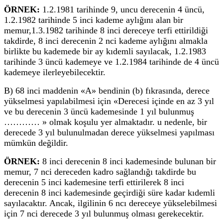
ÖRNEK:
1.2.1981 tarihinde 9, uncu derecenin 4 üncü,
1.2.1982 tarihinde 5 inci kademe aylığını alan bir
memur,1.3.1982 tarihinde 8 inci dereceye terfi ettirildiği
takdirde, 8 inci derecenin 2 nci kademe aylığını almakla
birlikte bu kademede bir ay kıdemli sayılacak, 1.2.1983
tarihinde 3 üncü kademeye ve 1.2.1984 tarihinde de 4 üncü
kademeye ilerleyebilecektir.
B) 68 inci maddenin «A» bendinin (b) fıkrasında, derece
yükselmesi yapılabilmesi için «Derecesi içinde en az 3 yıl
ve bu derecenin 3 üncü kademesinde 1 yıl bulunmuş
………… » olmak koşulu yer almaktadır. u nedenle, bir
derecede 3 yıl bulunulmadan derece yükselmesi yapılması
mümkün değildir.
ÖRNEK:
8 inci derecenin 8 inci kademesinde bulunan bir
memur, 7 nci dereceden kadro sağlandığı takdirde bu
derecenin 5 inci kademesine terfi ettirilerek 8 inci
derecenin 8 inci kademesinde geçirdiği süre kadar kıdemli
sayılacaktır. Ancak, ilgilinin 6 ncı dereceye yükselebilmesi
için 7 nci derecede 3 yıl bulunmuş olması gerekecektir.