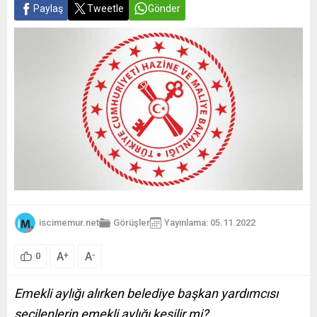
Paylaş
Tweetle
Gönder
iscimemur.net
Görüşler
Yayınlama: 05.11.2022
A
A
+
-
0
Emekli aylığı alırken belediye başkan yardımcısı
seçilenlerin emekli aylığı kesilir mi?