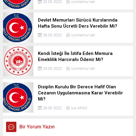
23.03.2022
iscimemur.net
Devlet Memurları Sürücü Kurslarında
Hafta Sonu Ücretli Ders Verebilir Mi?
26.03.2022
iscimemur.net
Kendi İsteği İle İstifa Eden Memura
Emeklilik Harcırahı Ödenir Mi?
24.03.2022
iscimemur.net
Disiplin Kurulu Bir Derece Hafif Olan
Cezanın Uygulanmasına Karar Verebilir
Mi?
26.03.2022
İsa ARAS
Bir Yorum Yazın