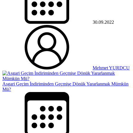
30.09.2022
Mehmet YURDCU
Asgari Geçim İndiriminden Geçmişe Dönük Yararlanmak Mümkün
Mü?