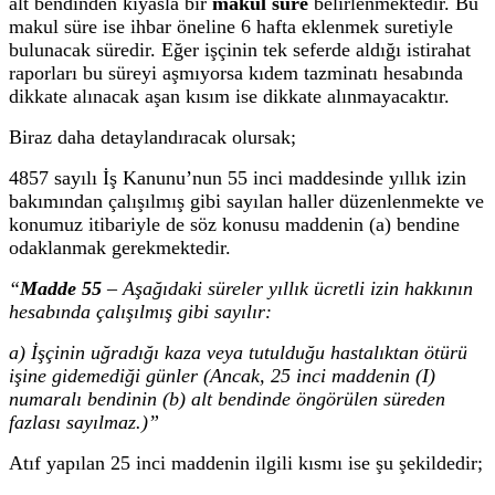
alt bendinden kıyasla bir
makul süre
belirlenmektedir. Bu
makul süre ise ihbar öneline 6 hafta eklenmek suretiyle
bulunacak süredir. Eğer işçinin tek seferde aldığı istirahat
raporları bu süreyi aşmıyorsa kıdem tazminatı hesabında
dikkate alınacak aşan kısım ise dikkate alınmayacaktır.
Biraz daha detaylandıracak olursak;
4857 sayılı İş Kanunu’nun 55 inci maddesinde yıllık izin
bakımından çalışılmış gibi sayılan haller düzenlenmekte ve
konumuz itibariyle de söz konusu maddenin (a) bendine
odaklanmak gerekmektedir.
“
Madde 55
– Aşağıdaki süreler yıllık ücretli izin hakkının
hesabında çalışılmış gibi sayılır:
a) İşçinin uğradığı kaza veya tutulduğu hastalıktan ötürü
işine gidemediği günler (Ancak, 25 inci maddenin (I)
numaralı bendinin (b) alt bendinde öngörülen süreden
fazlası sayılmaz.)”
Atıf yapılan 25 inci maddenin ilgili kısmı ise şu şekildedir;