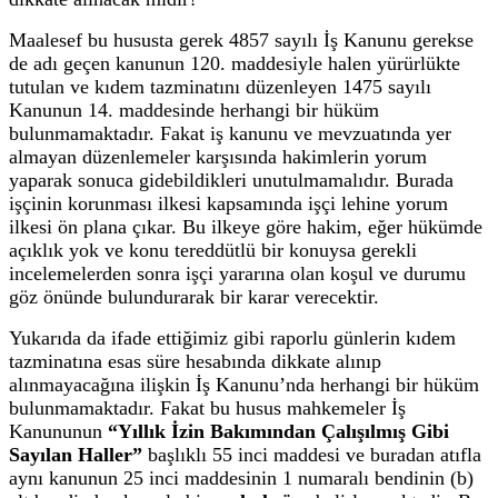
Maalesef bu hususta gerek 4857 sayılı İş Kanunu gerekse
de adı geçen kanunun 120. maddesiyle halen yürürlükte
tutulan ve kıdem tazminatını düzenleyen 1475 sayılı
Kanunun 14. maddesinde herhangi bir hüküm
bulunmamaktadır. Fakat iş kanunu ve mevzuatında yer
almayan düzenlemeler karşısında hakimlerin yorum
yaparak sonuca gidebildikleri unutulmamalıdır. Burada
işçinin korunması ilkesi kapsamında işçi lehine yorum
ilkesi ön plana çıkar. Bu ilkeye göre hakim, eğer hükümde
açıklık yok ve konu tereddütlü bir konuysa gerekli
incelemelerden sonra işçi yararına olan koşul ve durumu
göz önünde bulundurarak bir karar verecektir.
Yukarıda da ifade ettiğimiz gibi raporlu günlerin kıdem
tazminatına esas süre hesabında dikkate alınıp
alınmayacağına ilişkin İş Kanunu’nda herhangi bir hüküm
bulunmamaktadır. Fakat bu husus mahkemeler İş
Kanununun
“Yıllık İzin Bakımından Çalışılmış Gibi
Sayılan Haller”
başlıklı 55 inci maddesi ve buradan atıfla
aynı kanunun 25 inci maddesinin 1 numaralı bendinin (b)