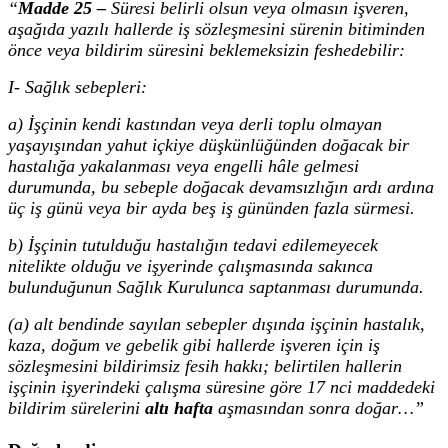
“
Madde 25 –
Süresi belirli olsun veya olmasın işveren,
aşağıda yazılı hallerde iş sözleşmesini sürenin bitiminden
önce veya bildirim süresini beklemeksizin feshedebilir:
I- Sağlık sebepleri:
a) İşçinin kendi kastından veya derli toplu olmayan
yaşayışından yahut içkiye düşkünlüğünden doğacak bir
hastalığa
yakalanması veya engelli hâle gelmesi
durumunda
, bu sebeple doğacak devamsızlığın ardı ardına
üç iş günü veya bir ayda beş iş gününden fazla sürmesi.
b) İşçinin tutulduğu hastalığın tedavi edilemeyecek
nitelikte olduğu ve işyerinde çalışmasında sakınca
bulunduğunun Sağlık Kurulunca saptanması durumunda.
(a) alt bendinde sayılan sebepler dışında işçinin hastalık,
kaza, doğum ve gebelik gibi hallerde işveren için iş
sözleşmesini bildirimsiz fesih hakkı; belirtilen hallerin
işçinin işyerindeki çalışma süresine göre 17 nci maddedeki
bildirim sürelerini
altı hafta
aşmasından sonra doğar…”