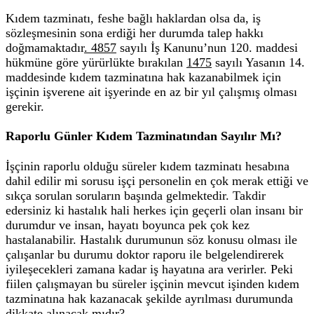
Kıdem tazminatı, feshe bağlı haklardan olsa da, iş
sözleşmesinin sona erdiği her durumda talep hakkı
doğmamaktadır
. 4857
sayılı İş Kanunu’nun 120. maddesi
hükmüne göre yürürlükte bırakılan
1475
sayılı Yasanın 14.
maddesinde kıdem tazminatına hak kazanabilmek için
işçinin işverene ait işyerinde en az bir yıl çalışmış olması
gerekir.
Raporlu Günler Kıdem Tazminatından Sayılır Mı?
İşçinin raporlu olduğu süreler kıdem tazminatı hesabına
dahil edilir mi sorusu işçi personelin en çok merak ettiği ve
sıkça sorulan soruların başında gelmektedir. Takdir
edersiniz ki hastalık hali herkes için geçerli olan insanı bir
durumdur ve insan, hayatı boyunca pek çok kez
hastalanabilir. Hastalık durumunun söz konusu olması ile
çalışanlar bu durumu doktor raporu ile belgelendirerek
iyileşecekleri zamana kadar iş hayatına ara verirler. Peki
fiilen çalışmayan bu süreler işçinin mevcut işinden kıdem
tazminatına hak kazanacak şekilde ayrılması durumunda
dikkate alınacak mıdır?