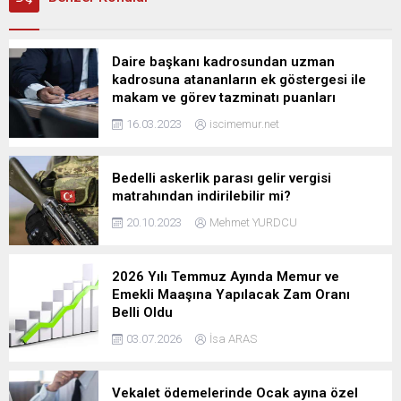
Daire başkanı kadrosundan uzman
kadrosuna atananların ek göstergesi ile
makam ve görev tazminatı puanları
16.03.2023
iscimemur.net
Bedelli askerlik parası gelir vergisi
matrahından indirilebilir mi?
20.10.2023
Mehmet YURDCU
2026 Yılı Temmuz Ayında Memur ve
Emekli Maaşına Yapılacak Zam Oranı
Belli Oldu
03.07.2026
İsa ARAS
Vekalet ödemelerinde Ocak ayına özel