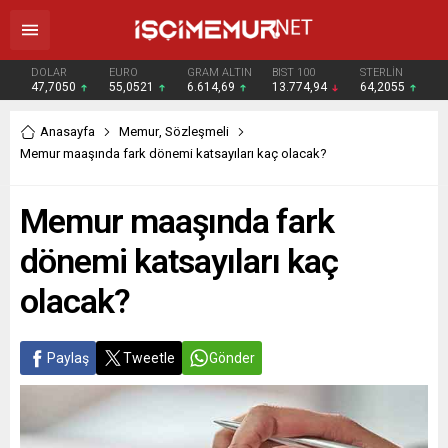
DOLAR
EURO
GRAM ALTIN
BIST 100
STERLİN
47,7050
55,0521
6.614,69
13.774,94
64,2055
Anasayfa
Memur
,
Sözleşmeli
Memur maaşında fark dönemi katsayıları kaç olacak?
Memur maaşında fark
dönemi katsayıları kaç
olacak?
Paylaş
Tweetle
Gönder