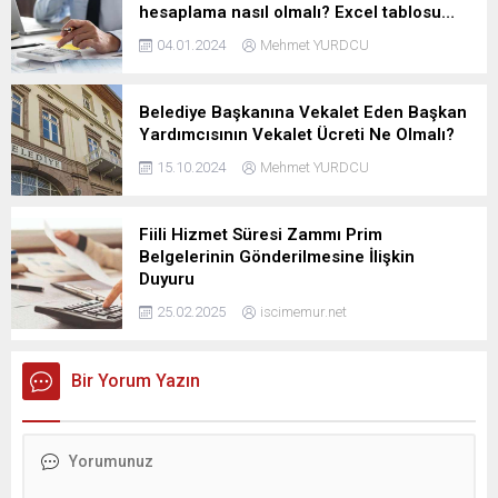
hesaplama nasıl olmalı? Excel tablosu…
04.01.2024
Mehmet YURDCU
Belediye Başkanına Vekalet Eden Başkan
Yardımcısının Vekalet Ücreti Ne Olmalı?
15.10.2024
Mehmet YURDCU
Fiili Hizmet Süresi Zammı Prim
Belgelerinin Gönderilmesine İlişkin
Duyuru
25.02.2025
iscimemur.net
Bir Yorum Yazın