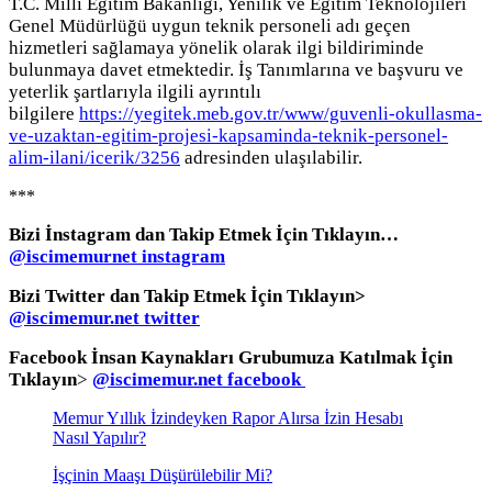
T.C. Milli Eğitim Bakanlığı, Yenilik ve Eğitim Teknolojileri
Genel Müdürlüğü uygun teknik personeli adı geçen
hizmetleri sağlamaya yönelik olarak ilgi bildiriminde
bulunmaya davet etmektedir. İş Tanımlarına ve başvuru ve
yeterlik şartlarıyla ilgili ayrıntılı
bilgilere
https://yegitek.meb.gov.tr/www/guvenli-okullasma-
ve-uzaktan-egitim-projesi-kapsaminda-teknik-personel-
alim-ilani/icerik/3256
adresinden ulaşılabilir.
***
Bizi İnstagram dan Takip Etmek İçin Tıklayın…
@iscimemurnet instagram
Bizi Twitter dan Takip Etmek İçin Tıklayın>
@iscimemur.net twitter
Facebook İnsan Kaynakları Grubumuza Katılmak İçin
Tıklayın
>
@iscimemur.net facebook
Memur Yıllık İzindeyken Rapor Alırsa İzin Hesabı
Nasıl Yapılır?
İşçinin Maaşı Düşürülebilir Mi?