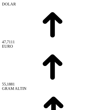
DOLAR
47,7111
EURO
55,1881
GRAM ALTIN