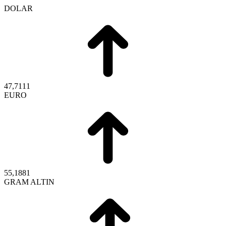
DOLAR
47,7111
EURO
55,1881
GRAM ALTIN