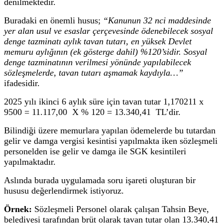
denilmektedir.
Buradaki en önemli husus;
“Kanunun 32 nci maddesinde
yer alan usul ve esaslar çerçevesinde ödenebilecek sosyal
denge tazminatı aylık tavan tutarı, en yüksek Devlet
memuru aylığının (ek gösterge dahil) %120’sidir. Sosyal
denge tazminatının verilmesi yönünde yapılabilecek
sözleşmelerde, tavan tutarı aşmamak kaydıyla…”
ifadesidir.
2025 yılı ikinci 6 aylık süre için tavan tutar 1,170211 x
9500 = 11.117,00 X % 120 = 13.340,41 TL’dir.
Bilindiği üzere memurlara yapılan ödemelerde bu tutardan
gelir ve damga vergisi kesintisi yapılmakta iken sözleşmeli
personelden ise gelir ve damga ile SGK kesintileri
yapılmaktadır.
Aslında burada uygulamada soru işareti oluşturan bir
hususu değerlendirmek istiyoruz.
Örnek:
Sözleşmeli Personel olarak çalışan Tahsin Beye,
belediyesi tarafından brüt olarak tavan tutar olan 13.340,41