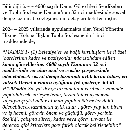
Bilindiği üzere 4688 sayılı Kamu Görevlileri Sendikaları
ve Toplu Sözleşme Kanunu’nun 32 nci maddesinde sosyal
denge tazminatı sözleşmesinin detayları belirlenmiştir.
2024 – 2025 yıllarında uygulanmakta olan Yerel Yönetim
Hizmet Koluna İlişkin Toplu Sözleşmenin 1 inci
maddesinde de;
“MADDE 1- (1) Belediyeler ve bağlı kuruluşları ile il özel
idarelerinin kadro ve pozisyonlarında istihdam edilen
kamu görevlilerine, 4688 sayılı Kanunun 32 nci
maddesinde yer alan usul ve esaslar çerçevesinde
ödenebilecek sosyal denge tazminatı aylık tavan tutarı, en
yüksek Devlet memuru aylığının (ek gösterge dahil)
%120’sidir.
Sosyal denge tazminatının verilmesi yönünde
yapılabilecek sözleşmelerde, tavan tutarı aşmamak
kaydıyla çeşitli adlar altında yapılan ödemeler dahil
ödenebilecek tazminatın aylık tutarı, görev yapılan birim
ve iş hacmi, görevin önem ve güçlüğü, görev yerinin
özelliği, çalışma süresi, kadro veya görev unvanı ile
derecesi gibi kriterlere göre farklı olarak belirlenebilir.”