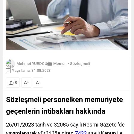
Mehmet YURDCU
Memur
-
Sözleşmeli
Yayınlama: 31.08.2023
A
A
+
-
0
Sözleşmeli personelken memuriyete
geçenlerin intibakları hakkında
26/01/2023 tarih ve 32085 sayılı Resmi Gazete ‘de
yayımlanarak yürürlüğe giren
7433
sayılı Kanun ile