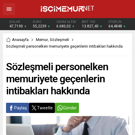
DOLAR
EURO
GRAM ALTIN
BIST 100
STERLİN
47,7190
55,2239
6.680,02
13.827,40
64,4848
Anasayfa
Memur
,
Sözleşmeli
Sözleşmeli personelken memuriyete geçenlerin intibakları hakkında
Sözleşmeli personelken
memuriyete geçenlerin
intibakları hakkında
Paylaş
Tweetle
Gönder