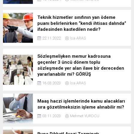
Teknik hizmetler sınıfının yan ödeme
puanı belirlenirken “kendi ihtisas dalında”
ifadesinden kastedilen nedir?
22.11.2022
İsa ARAS
Sözleşmeliyken memur kadrosuna
geçenler 3 üncü dönem toplu
sözleşmede yer alan ilave bir dereceden
yararlanabilir mi? GÖRÜŞ
16.03.2023
İsa ARAS
Maaş haczi işlemlerinde kamu alacakları
sıra gözetilmeksizin işleme alınabilir mi?
03.11.2023
Mehmet YURDCU
Buna Dikkat! Arazi Tazminatı