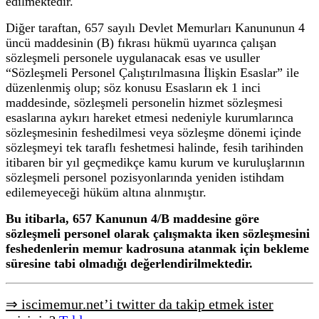
edilmektedir.
Diğer taraftan, 657 sayılı Devlet Memurları Kanununun 4
üncü maddesinin (B) fıkrası hükmü uyarınca çalışan
sözleşmeli personele uygulanacak esas ve usuller
“Sözleşmeli Personel Çalıştırılmasına İlişkin Esaslar” ile
düzenlenmiş olup; söz konusu Esasların ek 1 inci
maddesinde, sözleşmeli personelin hizmet sözleşmesi
esaslarına aykırı hareket etmesi nedeniyle kurumlarınca
sözleşmesinin feshedilmesi veya sözleşme dönemi içinde
sözleşmeyi tek taraflı feshetmesi halinde, fesih tarihinden
itibaren bir yıl geçmedikçe kamu kurum ve kuruluşlarının
sözleşmeli personel pozisyonlarında yeniden istihdam
edilemeyeceği hüküm altına alınmıştır.
Bu itibarla, 657 Kanunun 4/B maddesine göre
sözleşmeli personel olarak çalışmakta iken sözleşmesini
feshedenlerin memur kadrosuna atanmak için bekleme
süresine tabi olmadığı değerlendirilmektedir.
⇒ iscimemur.net’i twitter da takip etmek ister