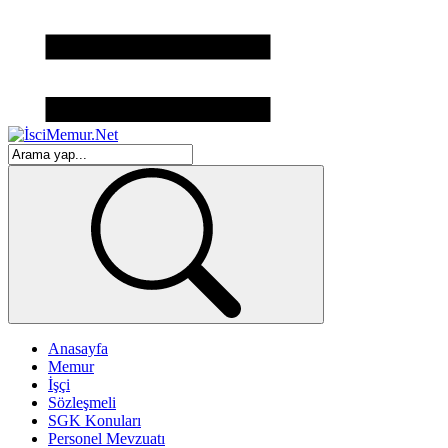
Anasayfa
Memur
İşçi
Sözleşmeli
SGK Konuları
Personel Mevzuatı