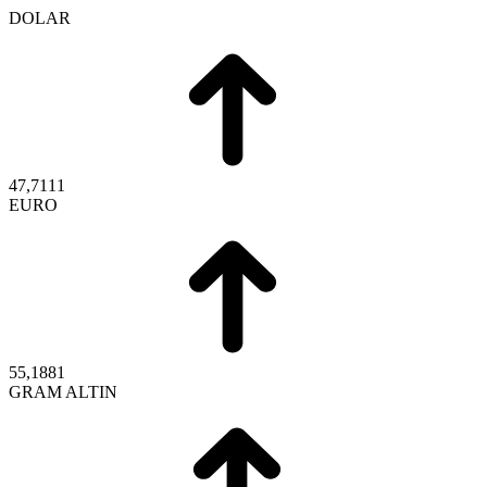
DOLAR
47,7111
EURO
55,1881
GRAM ALTIN