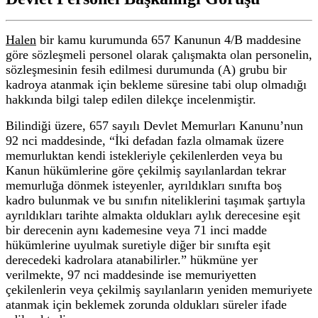
Halen
bir kamu kurumunda 657 Kanunun 4/B maddesine
göre sözleşmeli personel olarak çalışmakta olan personelin,
sözleşmesinin fesih edilmesi durumunda (A) grubu bir
kadroya atanmak için bekleme süresine tabi olup olmadığı
hakkında bilgi talep edilen dilekçe incelenmiştir.
Bilindiği üzere, 657 sayılı Devlet Memurları Kanunu’nun
92 nci maddesinde, “İki defadan fazla olmamak üzere
memurluktan kendi istekleriyle çekilenlerden veya bu
Kanun hükümlerine göre çekilmiş sayılanlardan tekrar
memurluğa dönmek isteyenler, ayrıldıkları sınıfta boş
kadro bulunmak ve bu sınıfın niteliklerini taşımak şartıyla
ayrıldıkları tarihte almakta oldukları aylık derecesine eşit
bir derecenin aynı kademesine veya 71 inci madde
hükümlerine uyulmak suretiyle diğer bir sınıfta eşit
derecedeki kadrolara atanabilirler.” hükmüne yer
verilmekte, 97 nci maddesinde ise memuriyetten
çekilenlerin veya çekilmiş sayılanların yeniden memuriyete
atanmak için beklemek zorunda oldukları süreler ifade