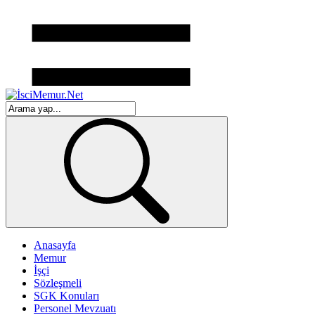
Anasayfa
Memur
İşçi
Sözleşmeli
SGK Konuları
Personel Mevzuatı