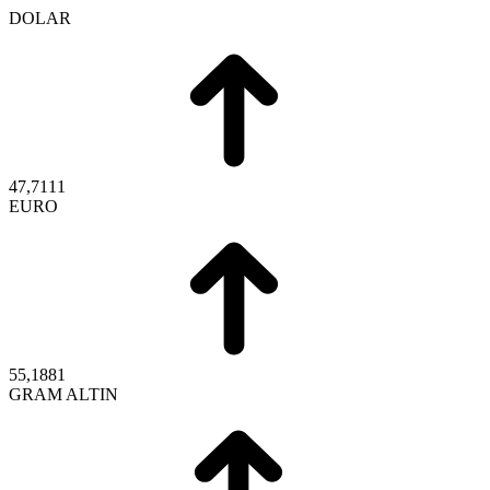
DOLAR
47,7111
EURO
55,1881
GRAM ALTIN