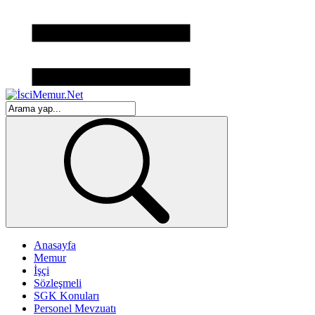
Anasayfa
Memur
İşçi
Sözleşmeli
SGK Konuları
Personel Mevzuatı