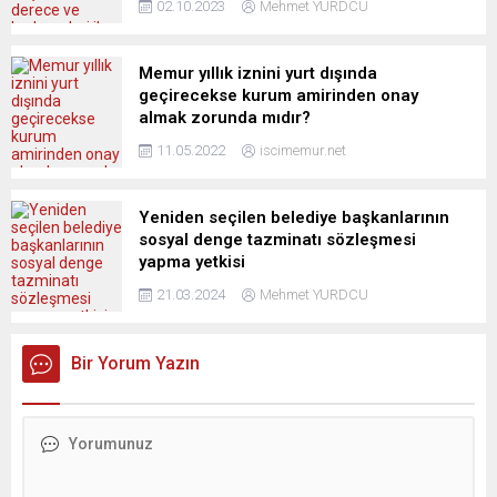
02.10.2023
Mehmet YURDCU
Memur yıllık iznini yurt dışında
geçirecekse kurum amirinden onay
almak zorunda mıdır?
11.05.2022
iscimemur.net
Yeniden seçilen belediye başkanlarının
sosyal denge tazminatı sözleşmesi
yapma yetkisi
21.03.2024
Mehmet YURDCU
Bir Yorum Yazın