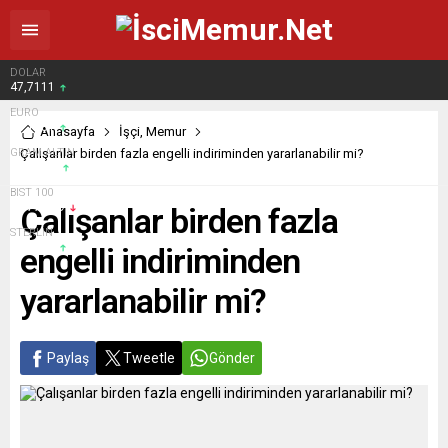
DOLAR
47,7111
EURO
55,1881
Anasayfa
İşçi
,
Memur
GRAM ALTIN
Çalışanlar birden fazla engelli indiriminden yararlanabilir mi?
6.660,55
BIST 100
13.779,39
Çalışanlar birden fazla
STERLİN
64,4139
engelli indiriminden
yararlanabilir mi?
Paylaş
Tweetle
Gönder