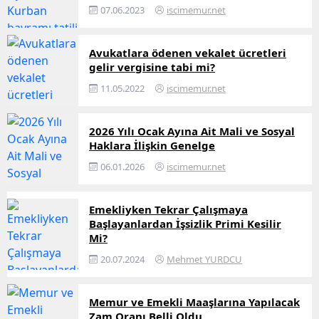
07.06.2023
iscimemur.net
Avukatlara ödenen vekalet ücretleri
gelir vergisine tabi mi?
11.05.2022
iscimemur.net
2026 Yılı Ocak Ayına Ait Mali ve Sosyal
Haklara İlişkin Genelge
06.01.2026
iscimemur.net
Emekliyken Tekrar Çalışmaya
Başlayanlardan İşsizlik Primi Kesilir
Mi?
20.07.2024
Mehmet YURDCU
Memur ve Emekli Maaşlarına Yapılacak
Zam Oranı Belli Oldu