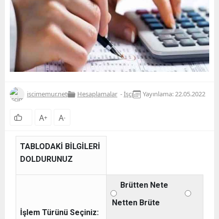
iscimemur.net
Hesaplamalar
-
İşçi
Yayınlama: 22.05.2022
A
A
+
-
TABLODAKİ BİLGİLERİ
DOLDURUNUZ
Brütten Nete
Netten Brüte
İşlem Türünü Seçiniz: