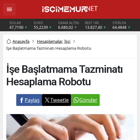
DOLAR
EURO
GRAM ALTIN
BIST 100
STERLİN
47,7190
55,2239
6.680,02
13.827,40
64,4848
Anasayfa
Hesaplamalar
,
İşçi
İşe Başlatmama Tazminatı Hesaplama Robotu
İşe Başlatmama Tazminatı
Hesaplama Robotu
Paylaş
Tweetle
Gönder