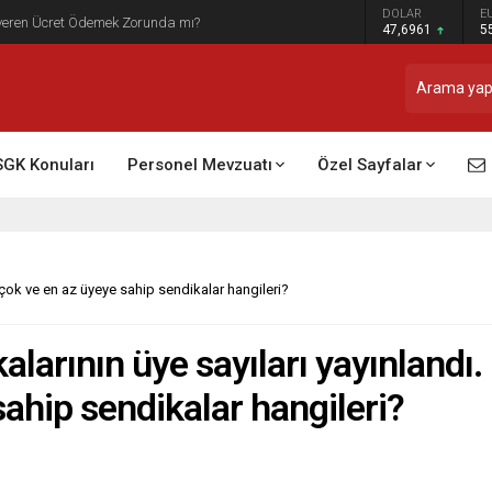
DOLAR
E
t Raporu Dikkate Alınır Mı?
47,6961
5
SGK Konuları
Personel Mevzuatı
Özel Sayfalar
n çok ve en az üyeye sahip sendikalar hangileri?
alarının üye sayıları yayınlandı.
ahip sendikalar hangileri?