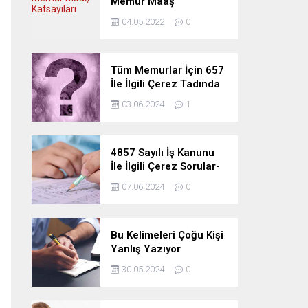
Memur Maaş
Katsayıları
04.05.2022
0
Tüm Memurlar İçin 657
İle İlgili Çerez Tadında
Deneme Sınavı
03.06.2024
1
4857 Sayılı İş Kanunu
İle İlgili Çerez Sorular-
Deneme Sınavı
07.06.2024
0
Bu Kelimeleri Çoğu Kişi
Yanlış Yazıyor
30.05.2024
0