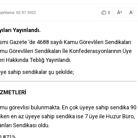
A
A
+
-
yınlama: 02.07.2022
0
ıları Yayınlandı.
mi Gazete ‘de 4688 sayılı Kamu Görevlileri Sendikaları
 Görevlileri Sendikaları İle Konfederasyonlarının Üye
eri Hakkında Tebliğ Yayınlandı.
ye sahip sendikalar şu şekilde;
İZMETLERİ
mu görevlisi bulunmakta. En çok üyeye sahip sendika 90
iken en az üyeye sahip sendika ise 7 üye ile Huzur Büro,
anları Sendikası oldu.
30.871%