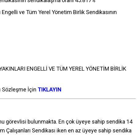
i Sendikasının sendikalaşma oranı 45.817%
rı Engelli ve Tüm Yerel Yönetim Birlik Sendikasının
YAKINLARI ENGELLİ VE TÜM YEREL YÖNETİM BİRLİK
lu Sözleşme İçin
TIKLAYIN
u görevlisi bulunmakta. En çok üyeye sahip sendika 14
şim Çalışanları Sendikası iken en az üyeye sahip sendika