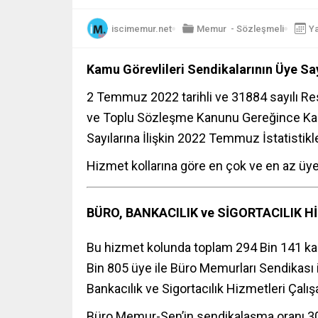
iscimemur.net
Memur
-
Sözleşmeli
Ya
Kamu Görevlileri Sendikalarının Üye Say
2 Temmuz 2022 tarihli ve 31884 sayılı Res
ve Toplu Sözleşme Kanunu Gereğince Kamu
Sayılarına İlişkin 2022 Temmuz İstatistikl
Hizmet kollarına göre en çok ve en az üye
BÜRO, BANKACILIK ve SİGORTACILIK H
Bu hizmet kolunda toplam 294 Bin 141 ka
Bin 805 üye ile Büro Memurları Sendikası 
Bankacılık ve Sigortacılık Hizmetleri Çalış
Büro Memur-Sen’in sendikalaşma oranı 