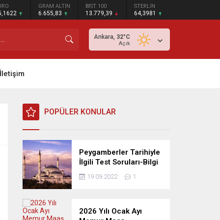
URO
GRAM ALTIN
BIST 100
STERLİN
5,1622
6.655,83
13.779,39
64,3981
Ankara,
32
°C
Açık
İletişim
POPÜLER KONULAR
Peygamberler Tarihiyle
İlgili Test Soruları-Bilgi
Yarışması
19.09.2022
1
2026 Yılı Ocak Ayı