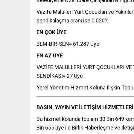
Belediye İle Özel İdare Çalışanları Birliğ
Vazife Malulleri Yurt Çocukları ve Yakınla
sendikalaşma oranı ise 0.020%
EN ÇOK ÜYE
BEM-BİR-SEN= 61.287 Üye
EN AZ ÜYE
VAZİFE MALULLERİ YURT ÇOCUKLARI VE 
SENDİKASI= 27 Üye
Yerel Yönetim Hizmet Koluna İlişkin Top
BASIN, YAYIN VE İLETİŞİM HİZMETLERİ
Bu hizmet kolunda toplam 30 Bin 649 kam
Bin 655 üye ile Birlik Haberleşme ve İleti