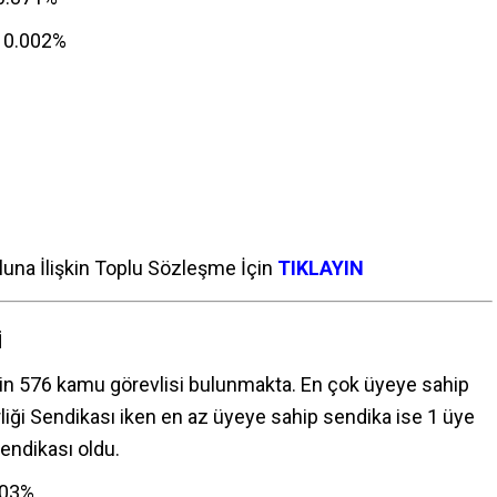
e 0.002%
oluna İlişkin Toplu Sözleşme İçin
TIKLAYIN
İ
in 576 kamu görevlisi bulunmakta. En çok üyeye sahip
rliği Sendikası iken en az üyeye sahip sendika ise 1 üye
Sendikası oldu.
203%