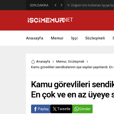
SON DAKİKA
Maktu Mesai Ödemesinde Heye
Anasayfa
Memur
İşçi
Sözleşmeli
Anasayfa
Memur
,
Sözleşmeli
Kamu görevlileri sendikalarının üye sayıları yayınlandı. E
Kamu görevlileri sendik
En çok ve en az üyeye s
Paylaş
Tweetle
Gönder