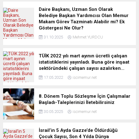
Daire Başkanı, Uzman Son Olarak
Belediye Başkan Yardımcısı Olan Memur
Makam Görev Tazminatı Alabilir mi? Ek
Göstergesi Ne Olur?
31.10.2025
Mehmet YURDCU
TÜİK 2022 yılı mart ayının ücretli çalışan
istatistiklerini yayınladı. Buna göre inşaat
sektöründeki çalışan sayısı azalırken…
17.05.2022
iscimemur.net
8. Dönem Toplu Sözleşme İçin Çalışmalar
Başladı-Taleplerinizi İletebilirsiniz
30.05.2025
iscimemur.net
İsrail’in 5 Ayda Gazze’de Öldürdüğü
Çocuk Sayısı, Son 4 Yılda Dünya