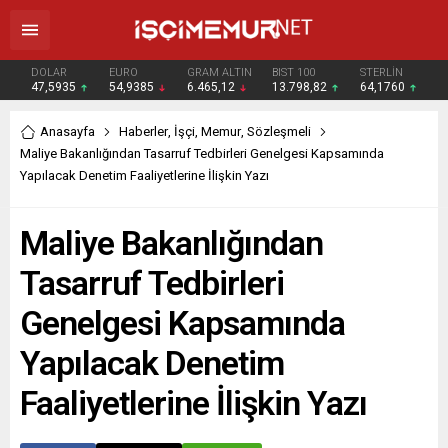
DOLAR
EURO
GRAM ALTIN
BIST 100
STERLİN
47,5935
54,9385
6.465,12
13.798,82
64,1760
Anasayfa
Haberler
,
İşçi
,
Memur
,
Sözleşmeli
Maliye Bakanlığından Tasarruf Tedbirleri Genelgesi Kapsamında
Yapılacak Denetim Faaliyetlerine İlişkin Yazı
Maliye Bakanlığından
Tasarruf Tedbirleri
Genelgesi Kapsamında
Yapılacak Denetim
Faaliyetlerine İlişkin Yazı