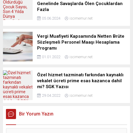
Genelinde Savaşlarda Ölen Çocuklardan
Fazla
05.06.2024
iscimemur.net
Vergi Muafiyeti Kapsamında Netten Brüte
Sözleşmeli Personel Maaşı Hesaplama
Programı
01.01.2022
iscimemur.net
Özel hizmet tazminatı farkından kaynaklı
vekalet ücreti prime esas kazanca dahil
mi? SGK Yazısı
29.04.2022
iscimemur.net
Bir Yorum Yazın