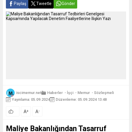
Paylaş
Tweetle
Gönder
iscimemur.net
Haberler
-
İşçi
-
Memur
-
Sözleşmeli
Yayınlama: 05.09.2024
Düzenleme: 05.09.2024 13:48
A
A
+
-
Maliye Bakanlığından Tasarruf