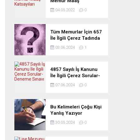
Memur Maaş
Katsayıları
04.05.2022
0
Tüm Memurlar İçin 657
İle İlgili Çerez Tadında
Deneme Sınavı
03.06.2024
1
4857 Sayılı İş Kanunu
İle İlgili Çerez Sorular-
Deneme Sınavı
07.06.2024
0
Bu Kelimeleri Çoğu Kişi
Yanlış Yazıyor
30.05.2024
0