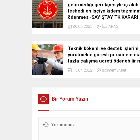
getirmediği gerekçesiyle iş akdi
feshedilen işçiye kıdem tazminat
ödenmesi-SAYIŞTAY TK KARARI
30.06.2025
İsa ARAS
Teknik kökenli ve destek işlerini
yürütmekle görevli personele m
fazla çalışma ücreti ödenebilir 
15.04.2022
iscimemur.net
Bir Yorum Yazın