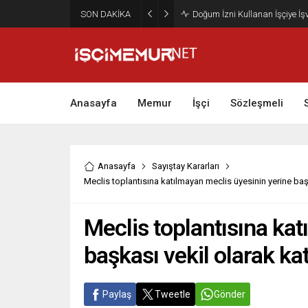
SON DAKİKA
Maktu Mesai Ödemesinde Heye
Anasayfa
Memur
İşçi
Sözleşmeli
Anasayfa
Sayıştay Kararları
Meclis toplantısına katılmayan meclis üyesinin yerine başka
Meclis toplantısına ka
başkası vekil olarak kat
Paylaş
Tweetle
Gönder