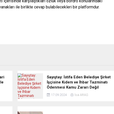
ı içerisinde karşılaştıkları özlük veya bordro konularındaki
nakları ile birlikte cevap bulabilecekleri bir platformdur.
ari
Sayıştay: İstifa Eden Belediye Şirket
le
İşçisine Kıdem ve İhbar Tazminatı
Ödenmesi Kamu Zararı Değil
17.09.2024
İsa ARAS