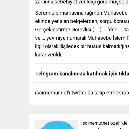
zararına sebebiyet verildiği görülmüşse d
Sorumlu olmamasına rağmen Muhasebe Yetk
ekinde yer alan belgelerden, sorgu konusu ed
Gerçekleştirme Görevlisi (…..) …..’den …. tar
ve … yevmiye numaralı Muhasebe İşlem Fişi 
ilgili olarak ilişilecek bir husus kalmadığı
karar verildi.
Telegram kanalımıza katılmak için tıkl
iscimemur.net’i twitter da takip etmek ist
iscimemur.net özellikle