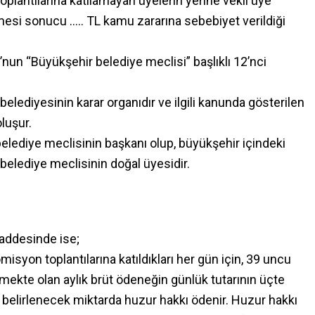
oplantılarına katılamayan üyelerin yerine vekil üye
mesi sonucu ….. TL kamu zararına sebebiyet verildiği
nun “Büyükşehir belediye meclisi” başlıklı 12’nci
elediyesinin karar organıdır ve ilgili kanunda gösterilen
luşur.
elediye meclisinin başkanı olup, büyükşehir içindeki
 belediye meclisinin doğal üyesidir.
addesinde ise;
isyon toplantılarına katıldıkları her gün için, 39 uncu
kte olan aylık brüt ödeneğin günlük tutarının üçte
belirlenecek miktarda huzur hakkı ödenir. Huzur hakkı