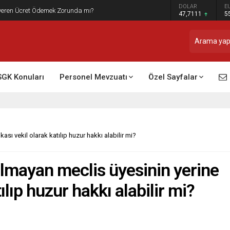
DOLAR
E
t Raporu Dikkate Alınır Mı?
47,7111
5
SGK Konuları
Personel Mevzuatı
Özel Sayfalar
sı vekil olarak katılıp huzur hakkı alabilir mi?
tılmayan meclis üyesinin yerine
ılıp huzur hakkı alabilir mi?