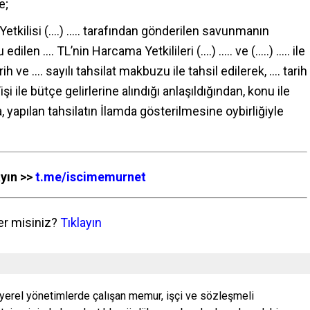
e;
ilisi (….) ….. tarafından gönderilen savunmanın
ilen …. TL’nin Harcama Yetkilileri (….) ….. ve (…..) ….. ile
ih ve …. sayılı tahsilat makbuzu ile tahsil edilerek, …. tarih
ile bütçe gelirlerine alındığı anlaşıldığından, konu ile
na, yapılan tahsilatın İlamda gösterilmesine oybirliğiyle
ayın >>
t.me/iscimemurnet
er misiniz?
Tıklayın
 yerel yönetimlerde çalışan memur, işçi ve sözleşmeli