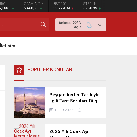
URO
GRAM ALTIN
BIST 100
STERLİN
5,1881
6.660,55
13.779,39
64,4139
Ankara,
22
°C
Açık
İletişim
POPÜLER KONULAR
Peygamberler Tarihiyle
İlgili Test Soruları-Bilgi
Yarışması
19.09.2022
1
2026 Yılı Ocak Ayı