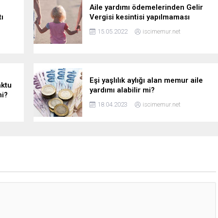
Aile yardımı ödemelerinden Gelir
ı
Vergisi kesintisi yapılmaması
15.05.2022
iscimemur.net
Eşi yaşlılık aylığı alan memur aile
aktu
yardımı alabilir mi?
mi?
18.04.2023
iscimemur.net