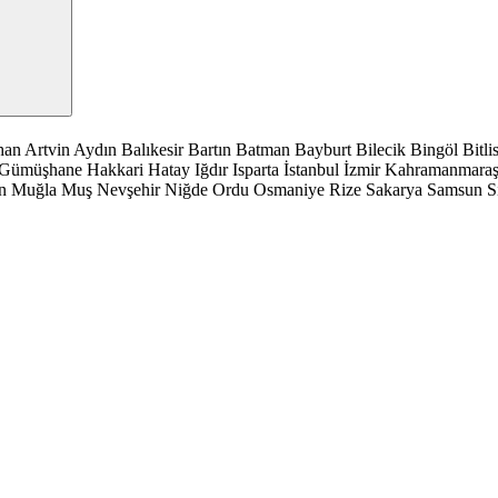
han
Artvin
Aydın
Balıkesir
Bartın
Batman
Bayburt
Bilecik
Bingöl
Bitli
Gümüşhane
Hakkari
Hatay
Iğdır
Isparta
İstanbul
İzmir
Kahramanmara
n
Muğla
Muş
Nevşehir
Niğde
Ordu
Osmaniye
Rize
Sakarya
Samsun
S