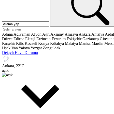
Adana
Adıyaman
Afyon
Ağrı
Aksaray
Amasya
Ankara
Antalya
Arda
Düzce
Edirne
Elazığ
Erzincan
Erzurum
Eskişehir
Gaziantep
Giresun
Kırşehir
Kilis
Kocaeli
Konya
Kütahya
Malatya
Manisa
Mardin
Mersi
Uşak
Van
Yalova
Yozgat
Zonguldak
Detaylı Hava Durumu
Ankara,
22
°C
açık