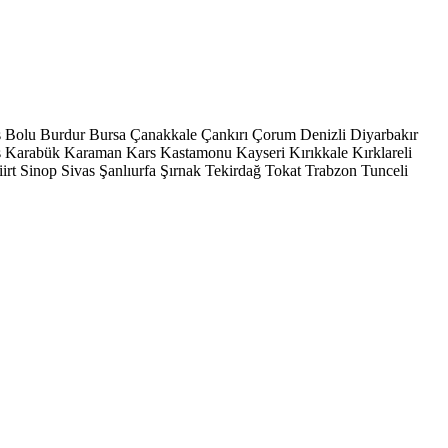
s
Bolu
Burdur
Bursa
Çanakkale
Çankırı
Çorum
Denizli
Diyarbakır
ş
Karabük
Karaman
Kars
Kastamonu
Kayseri
Kırıkkale
Kırklareli
iirt
Sinop
Sivas
Şanlıurfa
Şırnak
Tekirdağ
Tokat
Trabzon
Tunceli