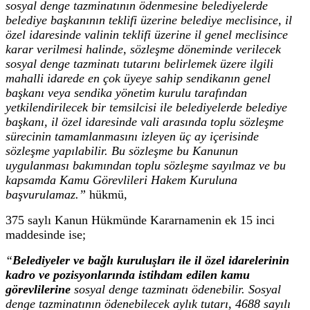
sosyal denge tazminatının ödenmesine belediyelerde
belediye başkanının teklifi üzerine belediye meclisince, il
özel idaresinde valinin teklifi üzerine il genel meclisince
karar verilmesi halinde, sözleşme döneminde verilecek
sosyal denge tazminatı tutarını belirlemek üzere ilgili
mahalli idarede en çok üyeye sahip sendikanın genel
başkanı veya sendika yönetim kurulu tarafından
yetkilendirilecek bir temsilcisi ile belediyelerde belediye
başkanı, il özel idaresinde vali arasında toplu sözleşme
sürecinin tamamlanmasını izleyen üç ay içerisinde
sözleşme yapılabilir. Bu sözleşme bu Kanunun
uygulanması bakımından toplu sözleşme sayılmaz ve bu
kapsamda Kamu Görevlileri Hakem Kuruluna
başvurulamaz.”
hükmü,
375 saylı Kanun Hükmünde Kararnamenin ek 15 inci
maddesinde ise;
“
Belediyeler ve bağlı kuruluşları ile il özel idarelerinin
kadro ve pozisyonlarında istihdam edilen kamu
görevlilerine
sosyal denge tazminatı ödenebilir. Sosyal
denge tazminatının ödenebilecek aylık tutarı, 4688 sayılı