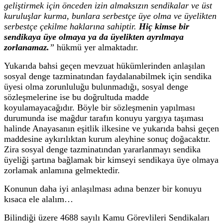
geliştirmek için önceden izin almaksızın sendikalar ve üst
kuruluşlar kurma, bunlara serbestçe üye olma ve üyelikten
serbestçe çekilme haklarına sahiptir.
Hiç kimse bir
sendikaya üye olmaya ya da üyelikten ayrılmaya
zorlanamaz.
”
hükmü yer almaktadır.
Yukarıda bahsi geçen mevzuat hükümlerinden anlaşılan
sosyal denge tazminatından faydalanabilmek için sendika
üyesi olma zorunluluğu bulunmadığı, sosyal denge
sözleşmelerine ise bu doğrultuda madde
koyulamayacağıdır. Böyle bir sözleşmenin yapılması
durumunda ise mağdur tarafın konuyu yargıya taşıması
halinde Anayasanın eşitlik ilkesine ve yukarıda bahsi geçen
maddesine aykırılıktan kurum aleyhine sonuç doğacaktır.
Zira sosyal denge tazminatından yararlanmayı sendika
üyeliği şartına bağlamak bir kimseyi sendikaya üye olmaya
zorlamak anlamına gelmektedir.
Konunun daha iyi anlaşılması adına benzer bir konuyu
kısaca ele alalım…
Bilindiği üzere 4688 sayılı Kamu Görevlileri Sendikaları