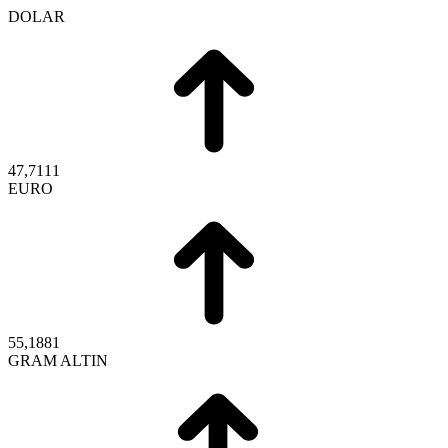
DOLAR
47,7111
EURO
55,1881
GRAM ALTIN